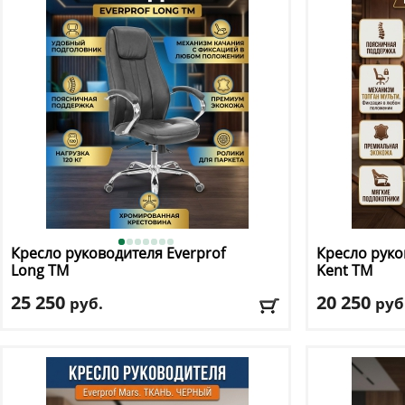
Подлокотники
: да
Подлокотник
Доставка:
БЕСПЛАТНО, 2-3 дня
Доставка:
БЕС
Кресло руководителя Everprof
Кресло руко
Long TM
Kent TM
25 250
20 250
руб.
руб
Макс. нагрузка
: 120 кг
Макс. нагрузк
Механизм качания
: топ ган
Механизм ка
Регулировка по высоте
: есть
Регулировка п
Материал обивки
: экокожа
Материал оби