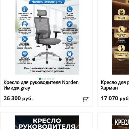
Подлокотники
: да
Подлокотник
Доставка:
БЕСПЛАТНО, 2-3 дня
Доставка:
БЕС
Кресло для руководителя Norden
Кресло для 
Имидж gray
Харман
26 300
17 070
руб.
руб
Макс. нагрузка
: 120 кг
Макс. нагрузк
Механизм качания
: мультиблок
Механизм ка
Регулировка по высоте
: есть
Регулировка п
Материал обивки
: сетка, ткань
Материал оби