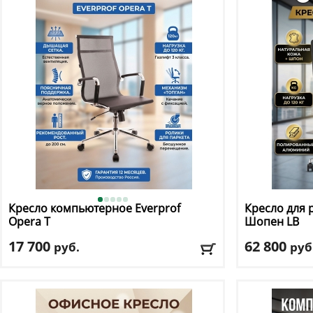
Материал обивки
: экокожа
Материал оби
Подлокотники
: да
Подлокотник
Доставка:
БЕСПЛАТНО, 2-3 дня
Доставка:
БЕС
Кресло компьютерное Everprof
Кресло для 
Opera T
Шопен LB
17 700
62 800
руб.
руб
Макс. нагрузка
: 120 кг
Макс. нагрузк
Механизм качания
: топ ган
Механизм ка
Регулировка по высоте
: есть
Регулировка п