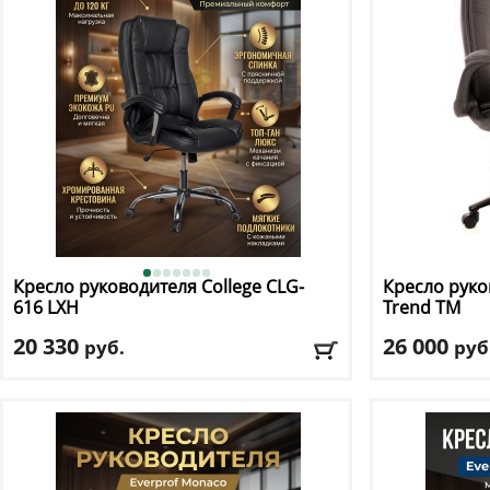
Доставка:
БЕСПЛАТНО, 2-3 дня
Доставка:
БЕС
Кресло руководителя College
CLG-
Кресло руко
616 LXH
Trend TM
20 330
26 000
руб.
руб
Макс. нагрузка
: 120 кг
Макс. нагрузк
Механизм качания
: топ ган
Механизм ка
Регулировка по высоте
: есть
Регулировка п
Материал обивки
: экокожа
Материал оби
Подлокотники
: да
Подлокотник