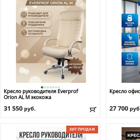
Материал обивки
: сетка
Материал оби
Подлокотники
: да
Подлокотник
Доставка:
БЕСПЛАТНО, 2-3 дня
Доставка:
БЕС
Кресло руководителя Everprof
Кресло офи
Orion AL M экокожа
31 550
27 700
руб.
руб
Макс. нагрузка
: 120 кг
Макс. нагрузк
Механизм качания
: мультиблок
Механизм ка
Регулировка по высоте
: есть
Регулировка п
Материал обивки
: экокожа
Материал оби