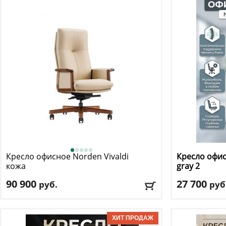
Кресло офисное Norden
Vivaldi
Кресло офи
кожа
gray 2
90 900
27 700
руб.
руб
Макс. нагрузка
: 130 кг
Макс. нагрузк
Механизм качания
: мультиблок
Механизм ка
Регулировка по высоте
: есть
Регулировка п