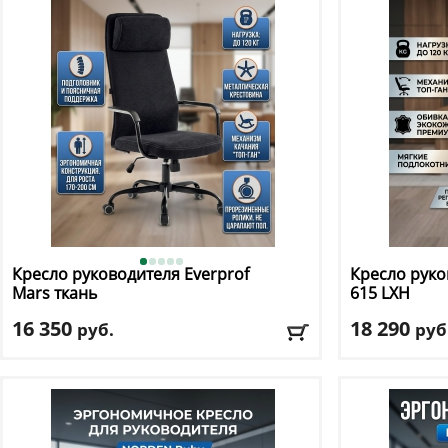
Подлокотники
: да
Подлокотник
Доставка:
БЕСПЛАТНО, 2-3 дня
Доставка:
БЕС
Кресло руководителя Everprof
Кресло руко
Mars ткань
615 LXH
16 350
18 290
руб.
руб
Макс. нагрузка
: 120 кг
Макс. нагрузк
Механизм качания
: топ ган
Механизм ка
Регулировка по высоте
: есть
Регулировка п
Материал обивки
: ткань
Материал оби
Подлокотники
: да
Подлокотник