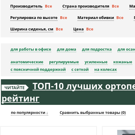
Производитель
Все
Страна производителя
Все
Ма
Регулировка по высоте
Все
Материал обивки
Все
Ширина сиденья, см
Все
Цена
Все
для работы в офисе
для дома
для подростка
для оса
анатомические
регулируемые
усиленные
кожаные
с поясничной поддержкой
с сеткой
на колесах
ТОП-10 лучших ортопе
ЧИТАЙТЕ
рейтинг
по популярности ↓
Сравнить выбранные товары (
0
)