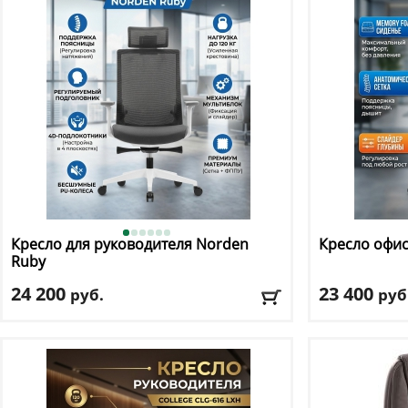
Доставка:
БЕСПЛАТНО, 2-3 дня
Доставка:
БЕС
Кресло для руководителя Norden
Кресло офи
Ruby
24 200
23 400
руб.
руб
Макс. нагрузка
: 120 кг
Макс. нагрузк
Механизм качания
: мультиблок
Механизм ка
Регулировка по высоте
: есть
Регулировка п
Материал обивки
: сетка, ткань
Материал оби
Подлокотники
: да
Подлокотник