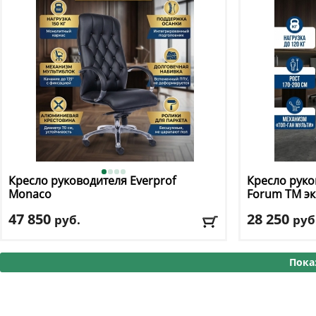
Доставка:
БЕСПЛАТНО, 2-3 дня
Доставка:
БЕС
Кресло руководителя Everprof
Кресло руко
Monaco
Forum TM э
47 850
28 250
руб.
руб
Макс. нагрузка
: 150 кг
Макс. нагрузк
Механизм качания
: мультиблок
Механизм ка
Пока
Регулировка по высоте
: есть
Регулировка п
Материал обивки
: экокожа
Материал оби
Подлокотники
: да
Подлокотник