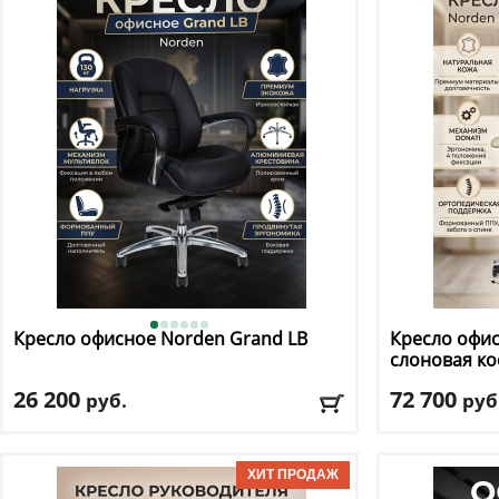
Материал обивки
: натуральная кожа
Материал оби
Подлокотники
: да
Подлокотник
Доставка:
БЕСПЛАТНО, 2-3 дня
Доставка:
БЕС
Кресло офисное Norden
Grand LB
Кресло офи
слоновая ко
26 200
72 700
руб.
руб
Макс. нагрузка
: 130 кг
Макс. нагрузк
Механизм качания
: мультиблок
Механизм ка
Регулировка по высоте
: есть
Регулировка п