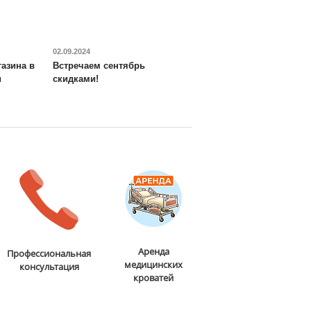
вочная лестница
: нет
астические кольца
: нет
авка:
БЕСПЛАТНО, 2-3 дня
02.09.2024
азина в
Встречаем сентябрь
и
скидками!
Аренда
Профессиональная
медицинских
консультация
кроватей