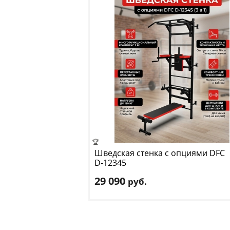
🏆
Шведская стенка с опциями DFC
D-12345
29 090
руб.
Макс. нагрузка
: 120 кг
Ширина
: 99
Брусья
: есть