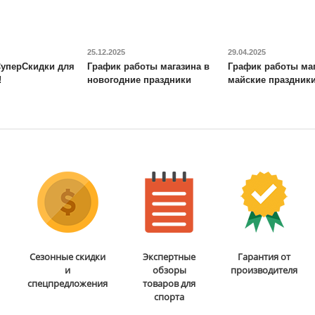
Веревочная лестница
: нет
Вере
Гимнастические кольца
: нет
Гимн
Доставка:
БЕСПЛАТНО, 2-3 дня
Дост
25.12.2025
29.04.2025
уперСкидки для
График работы магазина в
График работы маг
!
новогодние праздники
майские праздник
Сезонные скидки
Экспертные
Гарантия от
и
обзоры
производителя
спецпредложения
товаров для
спорта