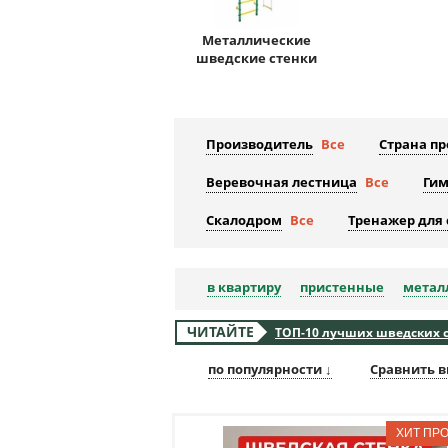
Металлические
шведские стенки
Производитель
Все
Страна п
Веревочная лестница
Все
Гим
Скалодром
Все
Тренажер для
в квартиру
пристенные
метал
ЧИТАЙТЕ
ТОП-10 лучших шведских ст
по популярности ↓
Сравнить в