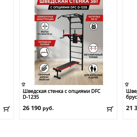
🏆
🏆
Шведская стенка с опциями DFC
Швед
D-1235
бру
26 190
21 
руб.
Макс. нагрузка
: 120 кг
Макс
Ширина
: 99
Шир
Брусья
: есть
Брус