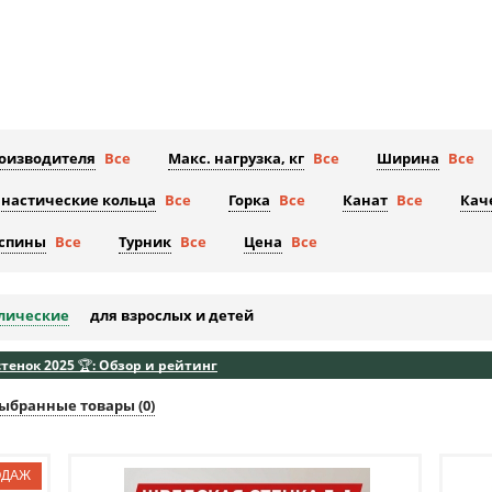
роизводителя
Все
Макс. нагрузка, кг
Все
Ширина
Все
настические кольца
Все
Горка
Все
Канат
Все
Кач
 спины
Все
Турник
Все
Цена
Все
лические
для взрослых и детей
енок 2025 🏆: Обзор и рейтинг
ыбранные товары (
0
)