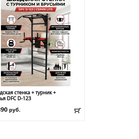
ская стенка + турник +
сья DFC
D-123
390
руб.
. нагрузка
: 120 кг
ина
: 71
ья
: есть