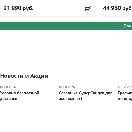
31 990
44 950
руб.
руб
Стек:
54,5 кг
Цвет
: черный
Пок
Доставка:
БЕСПЛАТНО, 2-3 дня
Доставка:
БЕС
Новости и Акции
01.08.2026
01.08.2026
25.12.20
Условия бесплатной
Сезонные СуперСкидки для
График
доставки
экономных!
нового