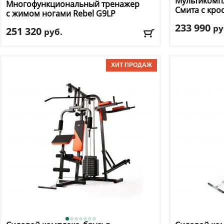
Мультикомп
Многофункциональный тренажер
Смита с кро
с жимом ногами Rebel
G9LP
233 990
ру
251 320
руб.
Длина:
203 см
Цвет
: черный
Ширина:
192 с
Высота:
213 см
Доставка:
БЕСПЛАТНО, 2-3 дня
Доставка:
БЕС