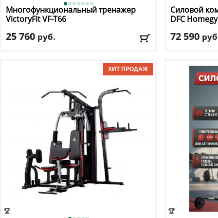
Многофункциональный тренажер
Силовой ком
VictoryFit
VF-T66
DFC
Homegy
25 760
72 590
руб.
руб
Цвет
: черный
Цвет
: черный
Доставка:
БЕСПЛАТНО, 2-3 дня
Доставка:
БЕС
🏆
🏆