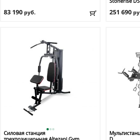
Stonerise
DS
83 190
251 690
руб.
ру
Цвет
: черный
Цвет
: серый
Доставка:
БЕСПЛАТНО, 2-3 дня
Доставка:
БЕС
Силовая станция
Мультистанц
трехпозиционная Altezani
Gym
D