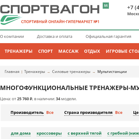
+7 (
Моск
О компании
Доставка и оплата
Официальная гарантия
ТРЕНАЖЕРЫ
СПОРТ
МАССАЖ
ОТДЫХ
ИГРОВЫЕ СТО
Главная
Тренажеры
Силовые тренажеры
Мультистанции
|
→
→
МНОГОФУНКЦИОНАЛЬНЫЕ ТРЕНАЖЕРЫ-М
Цена: от
25 760
Р
, в наличии:
34
модели.
Производитель
Все
Страна производителя
Все
Це
для дома
кроссоверы
с верхней тягой
с гребной (ниж