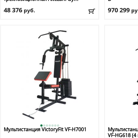
003
48 376
970 299
руб.
ру
Вес стека:
39 кг
Цвет
: черный
Макс. вес пользователя:
120 кг
Доставка:
БЕС
Доставка:
БЕСПЛАТНО, 2-3 дня
Мультистанция VictoryFit
VF-H7001
Мультистанц
VF-HG618 (4 