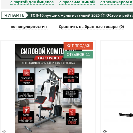
с партой для бицепса
с пресс-машиной
с тренажером д
ЧИТАЙТЕ
ТОП-10 лучших мультистанций 2025 🏆: Обзор и рейт
по популярности ↓
Сравнить выбранные товары (
0
)
ОТЗЫВОВ: 11
🏆
🏆