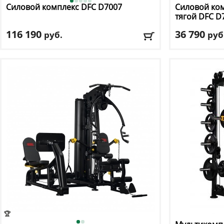
Силовой комплекс DFC
D7007
Силовой ком
тягой DFC
D
116 190
36 790
руб.
руб
Цвет
: черный
Цвет
: серый
Доставка:
БЕСПЛАТНО, 2-3 дня
Доставка:
БЕС
🏆