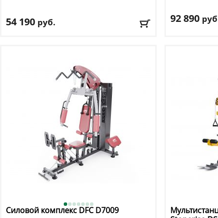
92 890
руб
54 190
руб.
Профиль рам
Цвет
: черный
Максимальный
Вес стека:
66 к
Доставка:
БЕСПЛАТНО, 2-3 дня
Доставка:
БЕС
Силовой комплекс DFC
D7009
Мультистан