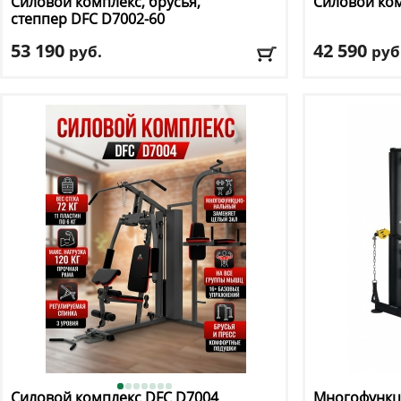
Силовой комплекс, брусья,
Силовой ко
степпер DFC
D7002-60
53 190
42 590
руб.
руб
Цвет
: черный
Цвет
: сталь
Доставка:
БЕСПЛАТНО, 2-3 дня
Доставка:
БЕС
Силовой комплекс DFC
D7004
Многофункц