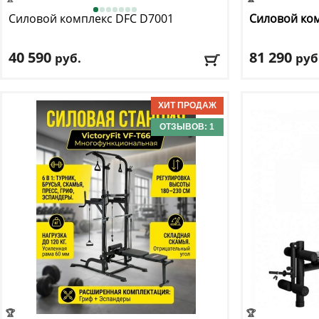
Силовой комплекс DFC
D7001
Силовой ко
40 590
81 290
руб.
руб
Весовой стек:
45 кг
Цвет
: черный
Вес пользователя:
до 120 кг
Доставка:
БЕС
Размер:
138 см х 103.5 см х 201 см
ОТЗЫВОВ: 1
Доставка:
БЕСПЛАТНО, 2-3 дня
🏆
🏆