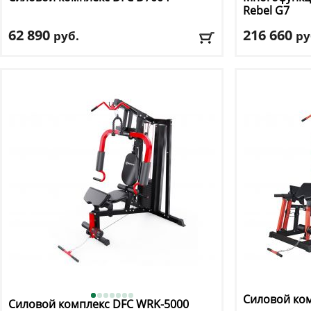
Rebel
G7
62 890
216 660
руб.
ру
Цвет
: черный
Длина:
213 см
Ширина:
150 с
Доставка:
БЕСПЛАТНО, 2-3 дня
Высота:
213 см
Доставка:
БЕС
Силовой ко
Силовой комплекс DFC
WRK-5000