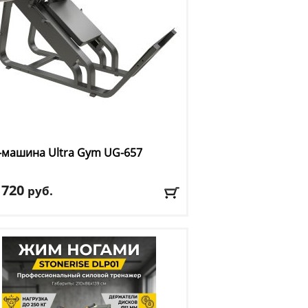
-машина Ultra Gym
UG-657
 720
руб.
тренажера
: приседания/жим ногами
: черный
авка:
БЕСПЛАТНО, 2-3 дня