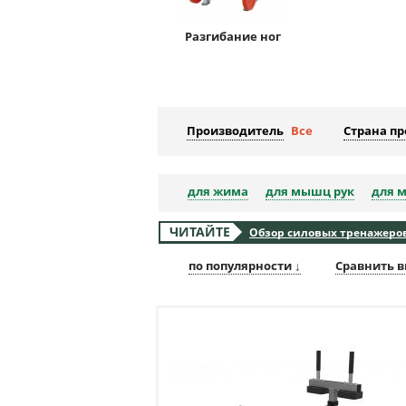
Разгибание ног
Производитель
Все
Страна п
для жима
для мышц рук
для 
ЧИТАЙТЕ
Обзор силовых тренажеров
по популярности ↓
Сравнить в