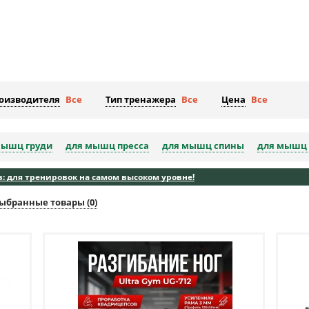
роизводителя
Все
Тип тренажера
Все
Цена
Все
мышц груди
для мышц пресса
для мышц спины
для мышц 
: для тренировок на самом высоком уровне!
ыбранные товары (
0
)