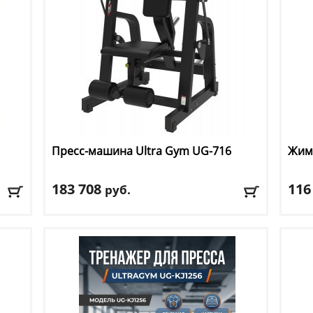
Пресс-машина Ultra Gym
UG-716
Жим 
183 708
116
руб.
г
Тип тренажера
: пресс-машина
Тип 
Цвет
: черный
Цвет
Доставка:
БЕСПЛАТНО, 2-3 дня
Дост