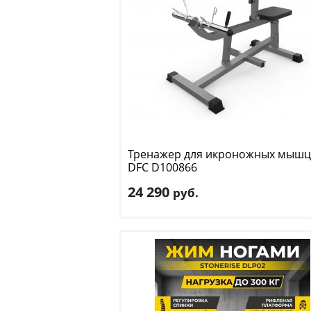
Тренажер для икроножных мышц
DFC
D100866
24 290
руб.
Тип тренажера
: голень-машина
Цвет
: черный
Доставка:
БЕСПЛАТНО, 2-3 дня