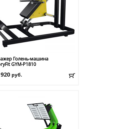
нажер Голень-машина
oryFit
GYM-P1810
 920
руб.
тренажера
: голень-машина
: желтый
авка:
БЕСПЛАТНО, 2-3 дня