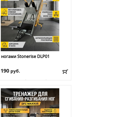
ногами Stonerise
DLP01
 190
руб.
тренажера
: сгибание/разгибание ног
: серый
авка:
БЕСПЛАТНО, 2-3 дня