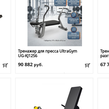
Тренажер для пресса UltraGym
Трен
UG-KJ1256
разг
90 882
67 
руб.
г
Рама:
стальная овальная труба
Тип 
Размер тренажера (ДхШхВ):
170 х 95.8 х 67.2
Цвет
см
Дост
Вес нетто:
57 кг
Доставка:
БЕСПЛАТНО, 2-3 дня