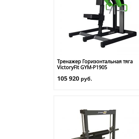
Тренажер Горизонтальная тяга
VictoryFit
GYM-P1905
105 920
руб.
Тип тренажера
: вертикальная/
горизонтальная тяга
Цвет
: зеленый
Доставка:
БЕСПЛАТНО, 2-3 дня