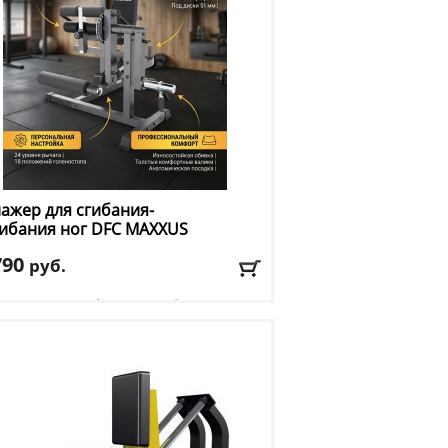
ажер для сгибания-
ибания ног DFC
MAXXUS
790
руб.
тренажера
: сгибание/разгибание ног
: черный
авка:
БЕСПЛАТНО, 2-3 дня