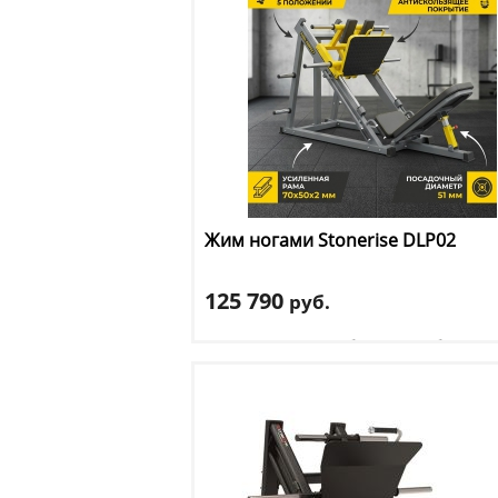
Жим ногами Stonerise
DLP02
125 790
руб.
Тип тренажера
: сгибание/разгибание но
Цвет
: серый
Доставка:
БЕСПЛАТНО, 2-3 дня