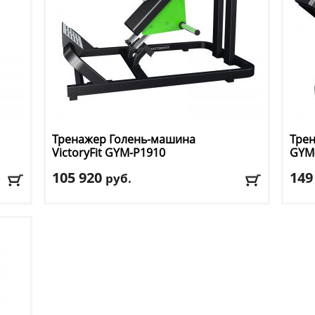
Тренажер Голень-машина
Трен
VictoryFit
GYM-P1910
GYM
105 920
149
руб.
Тип тренажера
: голень-машина
Тип 
Цвет
: зеленый
Цвет
Доставка:
БЕСПЛАТНО, 2-3 дня
Дост