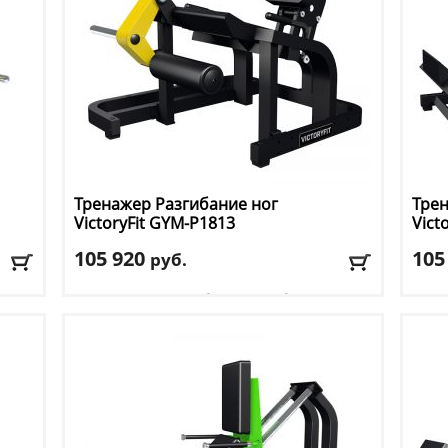
Тренажер Разгибание ног
Тре
VictoryFit
GYM-P1813
Vict
105 920
105
руб.
Тип тренажера
: сгибание/разгибание ног
Тип 
Цвет
: желтый
Цвет
Доставка:
БЕСПЛАТНО, 2-3 дня
Дост