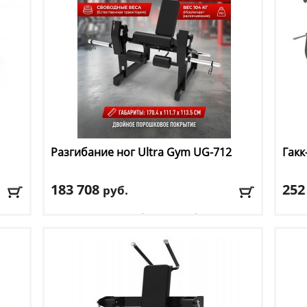
Разгибание ног Ultra Gym
UG-712
Гакк
183 708
252
руб.
Тип тренажера
: сгибание/разгибание ног
Тип 
Цвет
: черный
Цвет
Доставка:
БЕСПЛАТНО, 2-3 дня
Дост