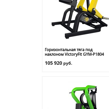
Горизонтальная тяга под
наклоном VictoryFit
GYM-P1804
105 920
руб.
Тип тренажера
: вертикальная/
горизонтальная тяга
Доставка:
БЕСПЛАТНО, 2-3 дня