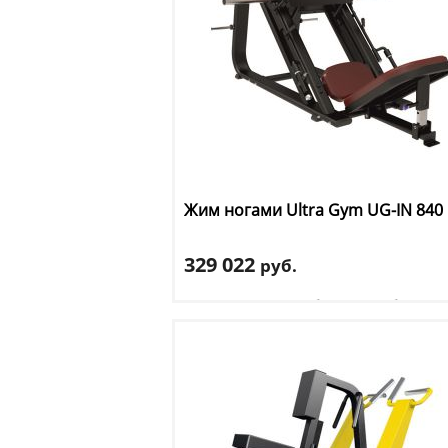
Жим ногами Ultra Gym
UG-IN 840
329 022
руб.
Тип тренажера
: сгибание/разгибание но
Цвет
: черный
Доставка:
БЕСПЛАТНО, 2-3 дня