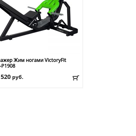
ажер Жим ногами VictoryFit
-P1908
 520
руб.
тренажера
: приседания/жим ногами
: зеленый
авка:
БЕСПЛАТНО, 2-3 дня