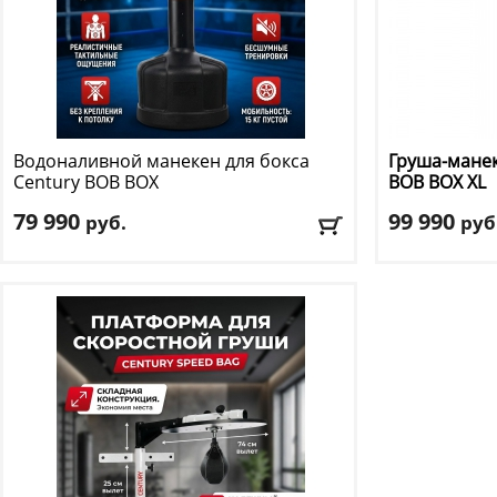
Водоналивной манекен для бокса
Груша-манек
Century
BOB BOX
BOB BOX XL
79 990
99 990
руб.
руб
Объем основания, л
: 110
Форма манек
Форма манекена
: голова+торс
Высота
: 200 см
Высота
: 198 см
Доставка:
БЕС
Доставка:
БЕСПЛАТНО, 2-3 дня