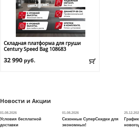
Складная платформа для груши
Century
Speed Bag 108683
32 990
руб.
Диаметр платформы:
69 см
Вылет от стены:
74 см
Доставка:
БЕСПЛАТНО, 2-3 дня
Новости и Акции
01.08.2026
01.08.2026
25.12.20
Условия бесплатной
Сезонные СуперСкидки для
График
доставки
экономных!
нового