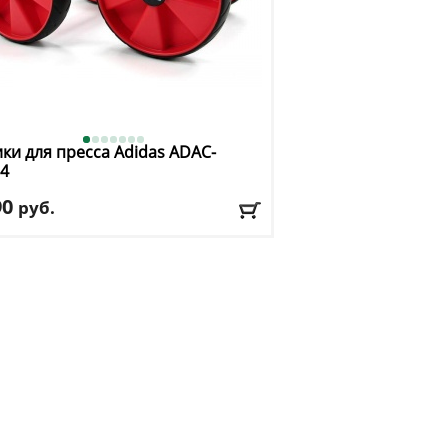
ки для пресса Adidas
ADAC-
4
90
руб.
ачение:
для пресса
риал:
пластик
чество:
2 шт
авка:
395 руб., 2-3 дня