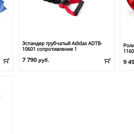
Эспандер трубчатый Adidas
ADTB-
Роли
10601 сопротивление 1
1160
7 790
руб.
9 4
Материалы:
латекс, полиэстер, полипропилен
Назн
 см
Размеры:
145 см x 13 см x 3.5 см
Мате
Размеры упаковки:
15.5 см x 10.5 см x 17.5 см
Коли
Вес нетто:
0.345 кг
Вес брутто:
0.465 кг
Дост
Доставка:
395 руб., 2-3 дня