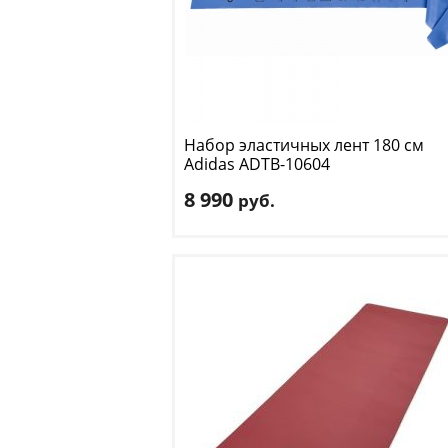
Набор эластичных лент 180 см
Adidas
ADTB-10604
8 990
руб.
Размер:
180 см x 15 см x 0.5 см
Размер упаковки:
12.7 см x 4.75 см x 16.8
Вес нетто:
0.28 кг
Вес брутто:
0.35 кг
Доставка:
395 руб., 2-3 дня