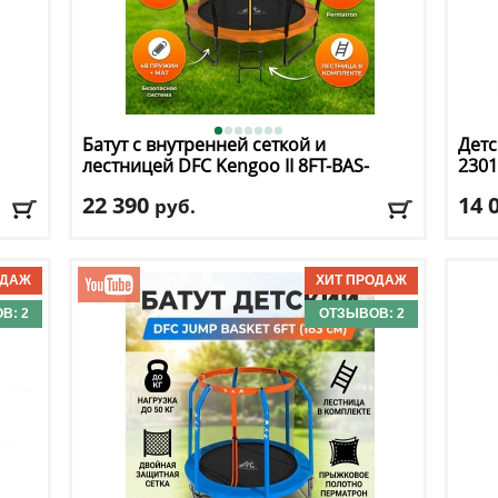
Батут с внутренней сеткой и
Детс
лестницей DFC
Kengoo II 8FT-BAS-
2301
BO
22 390
14 
руб.
Высота защитной сетки
: 150 см
Кол-
Макс. нагрузка
: 80 кг
Макс
кг
Максимальный вес пользователя
: 80 кг
Мощн
Размер, футы
: 8
Регу
В: 2
ОТЗЫВОВ: 2
Доставка:
БЕСПЛАТНО, 2-3 дня
Дост