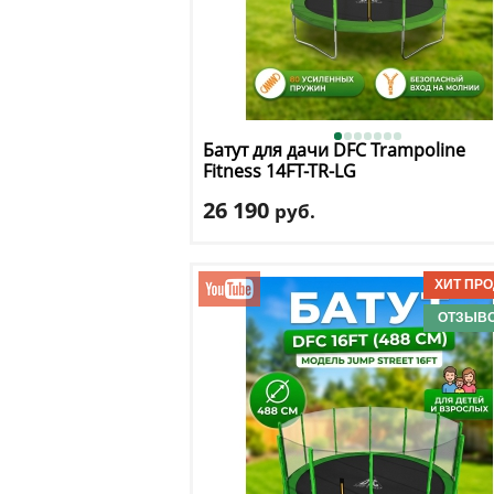
Батут для дачи DFC
Trampoline
Fitness 14FT-TR-LG
26 190
руб.
Высота защитной сетки
: 170 см
Макс. нагрузка
: 150 кг
Максимальный вес пользователя
: 150 
Размер, футы
: 14
ОТЗЫВО
Доставка:
БЕСПЛАТНО, 2-3 дня