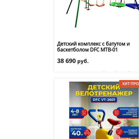
Детский комплекс с батутом и
баскетболом DFC
MTB-01
38 690
руб.
Комплектация
: мини-батут, баскетболь
кольцо
Макс. нагрузка
: 145 кг
Возраст, от
: 3
Возраст, до
: 10
Горка
: нет
Доставка:
БЕСПЛАТНО, 2-3 дня