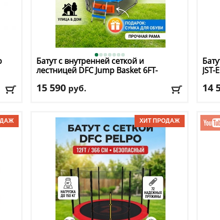
p
Батут с внутренней сеткой и
Бату
лестницей DFC
Jump Basket 6FT-
JST-E
JBSK-B
15 590
14 
руб.
Высота защитной сетки
: 150 см
Высо
Макс. нагрузка
: 50 кг
Макс
г
Максимальный вес пользователя
: 50 кг
Макс
Размер, футы
: 6
Разм
Доставка:
БЕСПЛАТНО, 2-3 дня
Дост