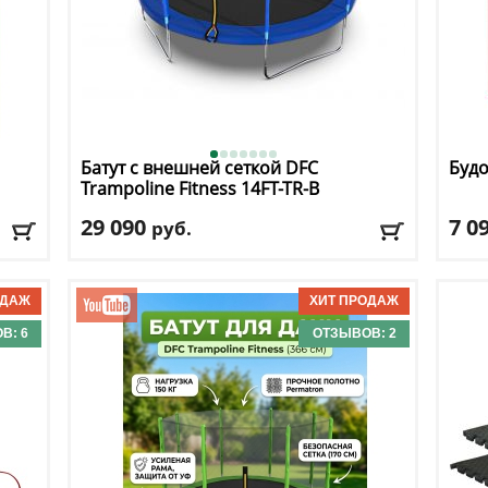
Батут с внешней сеткой DFC
Будо
Trampoline Fitness 14FT-TR-B
29 090
7 0
руб.
Высота защитной сетки
: 170 см
Мате
Макс. нагрузка
: 150 кг
Коли
г
Максимальный вес пользователя
: 150 кг
Длин
Размер, футы
: 14
Шир
В: 6
ОТЗЫВОВ: 2
Доставка:
БЕСПЛАТНО, 2-3 дня
Дост