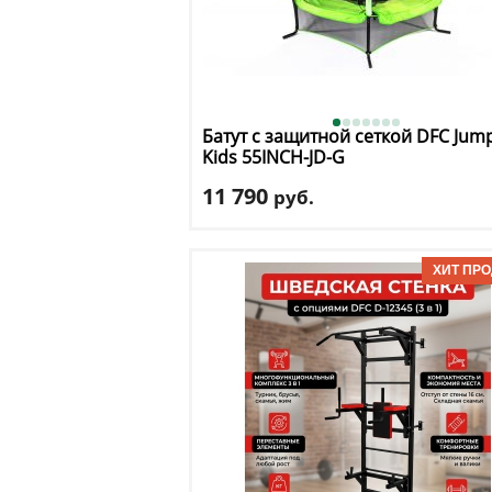
Батут с защитной сеткой DFC
Jum
Kids 55INCH-JD-G
11 790
руб.
Высота защитной сетки
: 125 см
Макс. нагрузка
: 45 кг
Максимальный вес пользователя
: 45 к
Размер, футы
: 5
Доставка:
БЕСПЛАТНО, 2-3 дня