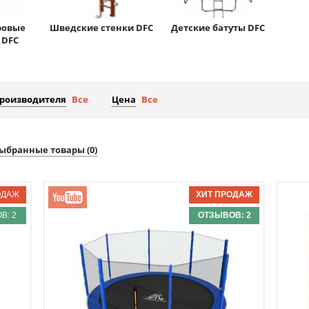
ровые
Шведские стенки DFC
Детские батуты DFC
 DFC
производителя
Все
Цена
Все
ыбранные товары (
0
)
В: 2
ОТЗЫВОВ: 2