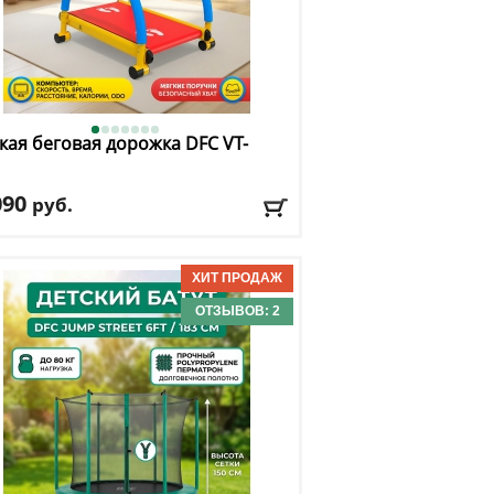
кая беговая дорожка DFC
VT-
090
руб.
во программ
: 0
. вес
: 50 кг
ость двигателя
: 0
лировка угла наклона
: нет
ОТЗЫВОВ: 2
авка:
БЕСПЛАТНО, 2-3 дня