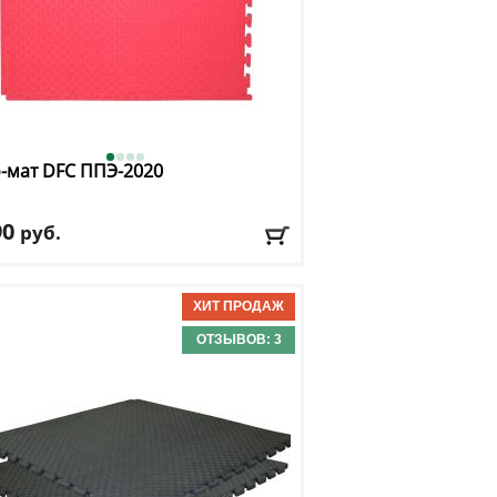
-мат DFC
ППЭ-2020
90
руб.
риал покрытия
: пенополиэтилен
чество секций
: 1
а
: 100
ина
: 100
ОТЗЫВОВ: 3
авка:
395 руб., 2-3 дня