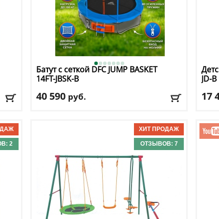
Батут с сеткой DFC
JUMP BASKET
Детс
14FT-JBSK-B
JD-B
40 590
17 
руб.
Высота защитной сетки
: 180 см
Макс
Макс. нагрузка
: 150 кг
Макс
Максимальный вес пользователя
: 150 кг
Разм
Размер, футы
: 14
В: 2
ОТЗЫВОВ: 7
Дост
Доставка:
БЕСПЛАТНО, 2-3 дня