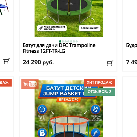
Батут для дачи DFC
Trampoline
Будо
Fitness 12FT-TR-LG
24 290
7 4
руб.
ное
Высота защитной сетки
: 170 см
Мате
Макс. нагрузка
: 150 кг
Коли
Максимальный вес пользователя
: 150 кг
Длин
Размер, футы
: 12
Шир
ОТЗЫВОВ: 2
Доставка:
БЕСПЛАТНО, 2-3 дня
Дост