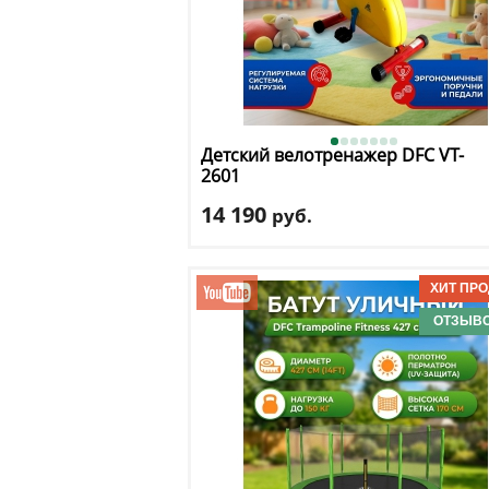
Детский велотренажер DFC
VT-
2601
14 190
руб.
Кол-во уровней
: 0
Макс. вес
: 40 кг
Посадка
: вертикальная
Цвет
: желтый
ОТЗЫВО
Система нагружения
: механическая
Доставка:
БЕСПЛАТНО, 2-3 дня