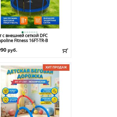
т с внешней сеткой DFC
poline Fitness 16FT-TR-B
990
руб.
та защитной сетки
: 170 см
. нагрузка
: 150 кг
имальный вес пользователя
: 150 кг
ер, футы
: 16
авка:
БЕСПЛАТНО, 2-3 дня