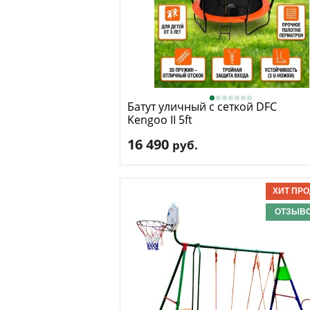
Батут уличный с сеткой DFC
Kengoo II 5ft
16 490
руб.
Высота защитной сетки
: 125 см
Макс. нагрузка
: 80 кг
Максимальный вес пользователя
: 80 к
Размер, футы
: 5
ОТЗЫВО
Доставка:
БЕСПЛАТНО, 2-3 дня