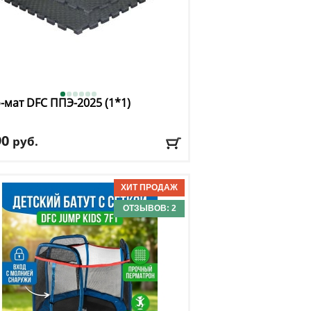
-мат DFC
ППЭ-2025 (1*1)
90
руб.
риал покрытия
: пенополиэтилен
чество секций
: 1
а
: 100
ина
: 100
ОТЗЫВОВ: 2
авка:
395 руб., 2-3 дня