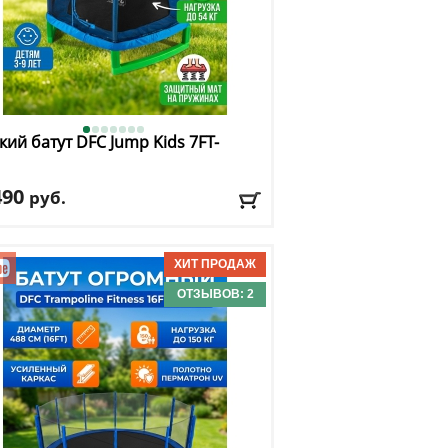
кий батут DFC
Jump Kids 7FT-
490
руб.
. нагрузка
: 54 кг
имальный вес пользователя
: 54 кг
ер, футы
: 7
ОТЗЫВОВ: 2
авка:
БЕСПЛАТНО, 2-3 дня