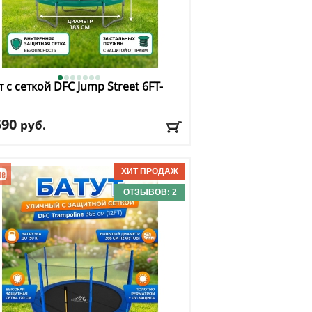
т с сеткой DFC
Jump Street 6FT-
590
руб.
та защитной сетки
: 150 см
. нагрузка
: 80 кг
имальный вес пользователя
: 80 кг
ер, футы
: 6
ОТЗЫВОВ: 2
авка:
БЕСПЛАТНО, 2-3 дня