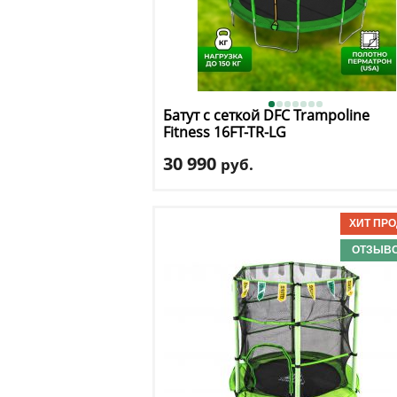
Батут с сеткой DFC
Trampoline
Fitness 16FT-TR-LG
30 990
руб.
Высота защитной сетки
: 170 см
Макс. нагрузка
: 150 кг
Максимальный вес пользователя
: 150 
Размер, футы
: 16
ОТЗЫВО
Доставка:
БЕСПЛАТНО, 2-3 дня