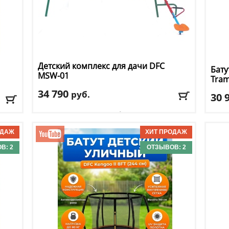
Детский комплекс для дачи DFC
Бату
MSW-01
Tram
34 790
руб.
30 
Комплектация
: качели-балансир
Высо
Макс. нагрузка
: 145 кг
Макс
Возраст, от
: 3
кг
Макс
Возраст, до
: 10
Разм
В: 2
ОТЗЫВОВ: 2
Горка
: нет
Дост
Доставка:
БЕСПЛАТНО, 2-3 дня