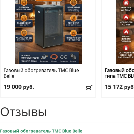
Газовый обогреватель TMC
Blue
Газовый об
Belle
типа TMC
BL
19 000
15 172
руб.
руб
Диаметр обогрева, м
: 60
Мощность обо
Мощность обогрева, кВт
: 4.2
Высота
: 77 см
Отзывы
Высота
: 78 см
Доставка:
БЕС
Доставка:
БЕСПЛАТНО, 2-3 дня
Газовый обогреватель TMC Blue Belle