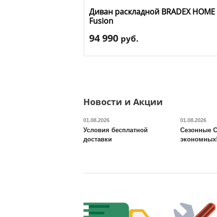
Диван раскладной BRADEX HOME
Fusion
94 990
руб.
Длина
: 150 см
Ширина
: 115
Высота
: 78 см
Материал обивки
: ткань
Цвет
: бежевый
Новости и Акции
Доставка:
БЕСПЛАТНО, 2-3 дня
01.08.2026
01.08.2026
Условия бесплатной
Сезонные С
доставки
экономных