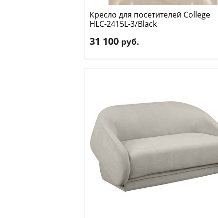
Кресло для посетителей College
HLC-2415L-3/Black
31 100
руб.
Длина
: 64
Ширина
: 58
Высота
: 100 см
Материал обивки
: экокожа
Цвет
: черный
Доставка:
БЕСПЛАТНО, 2-3 дня