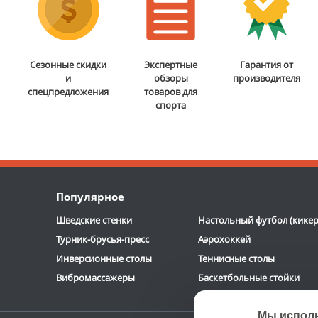
Сезонные скидки
Экспертные
Гарантия от
и
обзоры
производителя
спецпредложения
товаров для
спорта
Популярное
Шведские стенки
Настольный футбол (кикер
Турник-брусья-пресс
Аэрохоккей
Инверсионные столы
Теннисные столы
Вибромассажеры
Баскетбольные стойки
Мы испол