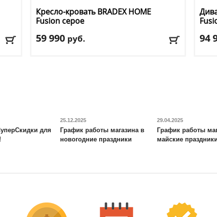
Кресло-кровать BRADEX HOME
Див
Fusion серое
Fusi
59 990
94 
руб.
Длина
: 195
Длин
Ширина
: 79 см
Шир
Высота
: 46 см
Высо
Материал обивки
: ткань
Мате
Цвет
: серый
Цвет
Доставка:
БЕСПЛАТНО, 2-3 дня
Дост
25.12.2025
29.04.2025
уперСкидки для
График работы магазина в
График работы маг
!
новогодние праздники
майские праздник