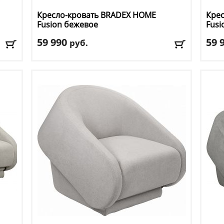
Кресло-кровать BRADEX HOME
Кре
Fusion бежевое
Fusi
59 990
59 
руб.
Длина
: 195
Длин
Ширина
: 79 см
Шир
Высота
: 46 см
Высо
Материал обивки
: ткань
Мате
Цвет
: бежевый
Цвет
Доставка:
БЕСПЛАТНО, 2-3 дня
Дост