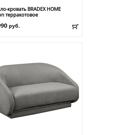
сло-кровать BRADEX HOME
on терракотовое
990
руб.
а
: 195
ина
: 79 см
та
: 46 см
риал обивки
: ткань
: терракотовый
авка:
БЕСПЛАТНО, 2-3 дня