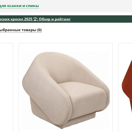
для осанки и спины
ких кресел 2025 🏆: Обзор и рейтинг
ыбранные товары (
0
)