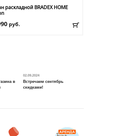
ан раскладной BRADEX HOME
on
990
руб.
а
: 150 см
ина
: 115
та
: 78 см
риал обивки
: ткань
: серый
авка:
БЕСПЛАТНО, 2-3 дня
02.09.2024
азина в
Встречаем сентябрь
и
скидками!