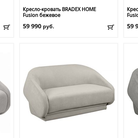
Кресло-кровать BRADEX HOME
Кре
Fusion бежевое
Fusi
59 990
59 
руб.
Длина
: 195
Длин
Ширина
: 79 см
Шир
Высота
: 46 см
Высо
Материал обивки
: ткань
Мате
Цвет
: бежевый
Цвет
Доставка:
БЕСПЛАТНО, 2-3 дня
Дост