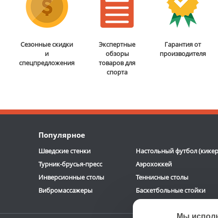
Сезонные скидки
Экспертные
Гарантия от
и
обзоры
производителя
спецпредложения
товаров для
спорта
Популярное
Шведские стенки
Настольный футбол (кикер
Турник-брусья-пресс
Аэрохоккей
Инверсионные столы
Теннисные столы
Вибромассажеры
Баскетбольные стойки
Мы испол