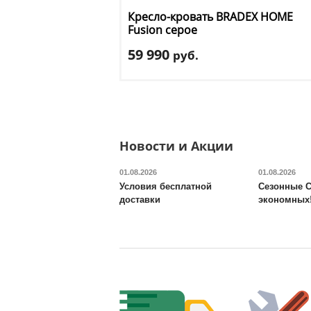
Кресло-кровать BRADEX HOME
Fusion серое
59 990
руб.
Длина
: 195
Ширина
: 79 см
Высота
: 46 см
Материал обивки
: ткань
Цвет
: серый
Новости и Акции
Доставка:
БЕСПЛАТНО, 2-3 дня
01.08.2026
01.08.2026
Условия бесплатной
Сезонные С
доставки
экономных