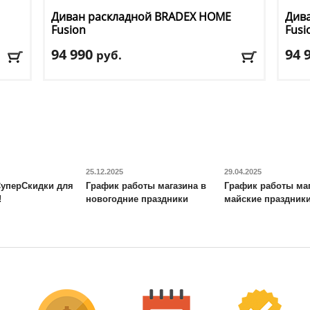
Диван раскладной BRADEX HOME
Див
Fusion
Fusi
94 990
94 
руб.
Длина
: 150 см
Длин
Ширина
: 115
Шир
Высота
: 78 см
Высо
Материал обивки
: ткань
Мате
Цвет
: бежевый
Цвет
Доставка:
БЕСПЛАТНО, 2-3 дня
Дост
25.12.2025
29.04.2025
уперСкидки для
График работы магазина в
График работы маг
!
новогодние праздники
майские праздник