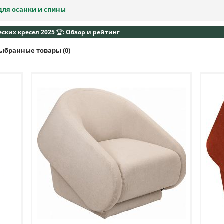
для осанки и спины
ких кресел 2025 🏆: Обзор и рейтинг
ыбранные товары (
0
)