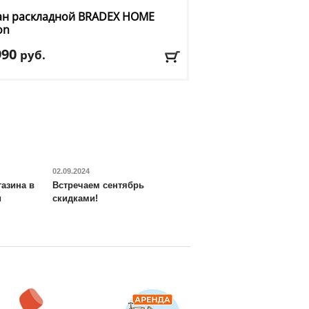
ан раскладной BRADEX HOME
on
990
руб.
а
: 150 см
ина
: 115
та
: 78 см
риал обивки
: ткань
: серый
авка:
БЕСПЛАТНО, 2-3 дня
02.09.2024
азина в
Встречаем сентябрь
и
скидками!