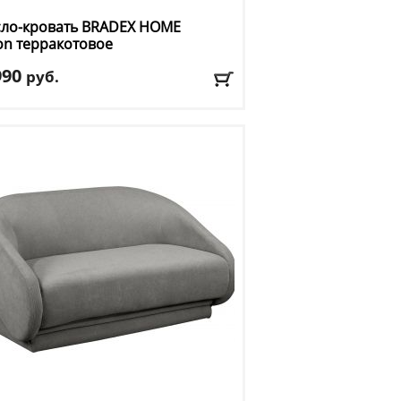
сло-кровать BRADEX HOME
on терракотовое
990
руб.
а
: 195
ина
: 79 см
та
: 46 см
риал обивки
: ткань
: терракотовый
авка:
БЕСПЛАТНО, 2-3 дня