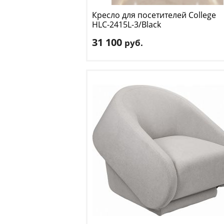
Кресло для посетителей College
HLC-2415L-3/Black
31 100
руб.
Длина
: 64
Ширина
: 58
Высота
: 100 см
Материал обивки
: экокожа
Цвет
: черный
Доставка:
БЕСПЛАТНО, 2-3 дня