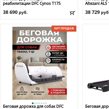
реабилитации DFC
Cynos T175
Altezani
ALS 
38 690
38 729
руб.
руб
Кол-во программ
: 12
Кол-во прогр
Макс. вес
: 110 кг
Макс. вес
: 110 
Скорость
: 12 км/ч
Скорость
: 14 к
Мощность двигателя
: 2 л.с.
Мощность дви
Регулировка угла наклона
: ручная
Регулировка у
Доставка:
БЕСПЛАТНО, 2-3 дня
Доставка:
БЕС
Беговая дорожка для собак DFC
Беговая до