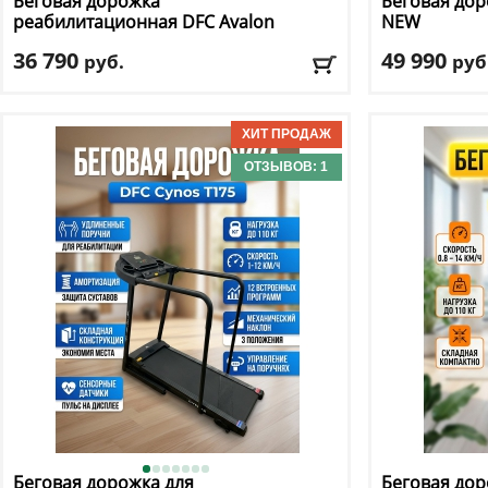
Беговая дорожка
Беговая до
реабилитационная DFC
Avalon
NEW
T185B
36 790
49 990
руб.
руб
Кол-во программ
: 0
Кол-во прогр
Макс. вес
: 128 кг
Макс. вес
: 130 
Скорость
: 10 км/ч
Скорость
: от 1
Мощность двигателя
: 1 л.с.
Мощность дви
ОТЗЫВОВ: 1
Регулировка угла наклона
: нет
Регулировка у
Доставка:
БЕСПЛАТНО, 2-3 дня
Доставка:
БЕС
Беговая дорожка для
Беговая до