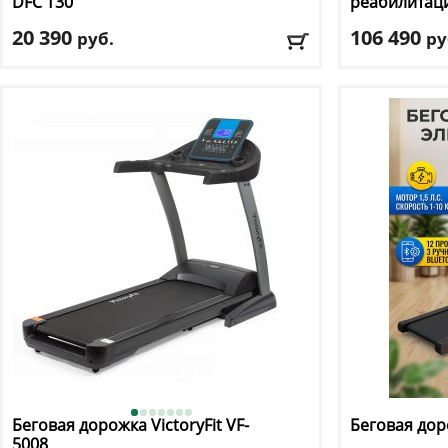
DFC
T30
реабилитац
20 390
106 490
руб.
ру
Кол-во программ
: 0
Кол-во прогр
Макс. вес
: 100 кг
Макс. вес
: 130 
Скорость
: 20 км/ч
Скорость
: 10 к
Мощность двигателя
: 0
Мощность дви
Регулировка угла наклона
: ручная
Регулировка у
Доставка:
БЕСПЛАТНО, 2-3 дня
Доставка:
БЕС
Беговая дорожка VictoryFit
VF-
Беговая до
5008