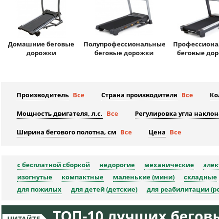
Домашние беговые
Полупрофессиональные
Профессион
дорожки
беговые дорожки
беговые до
Производитель
Все
Страна производителя
Все
Ко
Мощность двигателя, л.с.
Все
Регулировка угла наклон
Ширина бегового полотна, см
Все
Цена
Все
с бесплатной сборкой
недорогие
механические
элек
изогнутые
компактные
маленькие (мини)
складные
для пожилых
для детей (детские)
для реабилитации (
ТОП-10 лучших беговы
ЧИТАЙТЕ