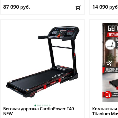
T-S1 PRO
87 090
14 090
руб.
руб
Кол-во программ
: 12
Кол-во прогр
Макс. вес
: 120 кг
Макс. вес
: 50 к
Скорость
: 8 км/ч
Мощность дви
Мощность двигателя
: 3 л.с.
Регулировка у
Регулировка угла наклона
: ручная
Доставка:
БЕС
Доставка:
БЕСПЛАТНО, 2-3 дня
Беговая дорожка CardioPower
T40
Компактная
NEW
Titanium
Mas