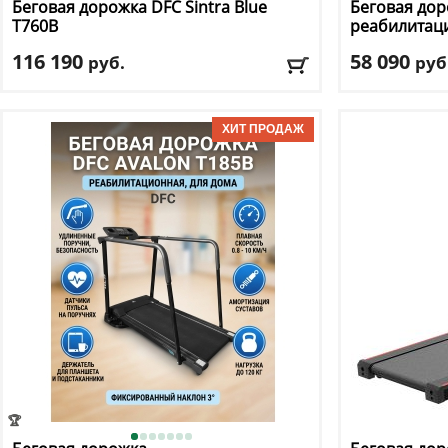
Беговая дорожка DFC
Sintra Blue
Беговая дор
T760B
реабилитац
116 190
58 090
руб.
руб
Кол-во программ
: 80
Кол-во прогр
Макс. вес
: 150 кг
Макс. вес
: 159 
Скорость
: 24 км/ч
Скорость
: 8 км
Мощность двигателя
: 4 л.с.
Мощность дви
Регулировка угла наклона
: автоматическая
Регулировка у
Доставка:
БЕСПЛАТНО, 2-3 дня
Доставка:
БЕС
Сборка: БЕСПЛАТНО
Сборка: БЕСП
ПОДАРКИ НА ВЫБОР к заказу
ПОДАРКИ НА В
🏆