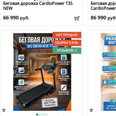
Беговая дорожка CardioPower
T35
Беговая дор
NEW
CardioPowe
66 990
86 990
руб.
руб
Кол-во программ
: 19
Кол-во прогр
Макс. вес
: 140 кг
Макс. вес
: 150 
Скорость
: 18 км/ч
Скорость
: 18 к
Мощность двигателя
: 3 л.с.
Мощность дви
Регулировка угла наклона
: автоматическая
Регулировка у
ОТЗЫВОВ: 2
Доставка:
БЕСПЛАТНО, 2-3 дня
Доставка:
БЕС
🏆
🏆