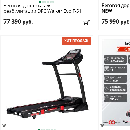
Беговая дорожка для
Беговая до
реабилитации DFC
Walker Evo T-S1
NEW
77 390
75 990
руб.
руб
Кол-во программ
: 17
Кол-во прогр
Макс. вес
: 130 кг
Макс. вес
: 150 
Скорость
: 8 км/ч
Скорость
: 18 к
Мощность двигателя
: 3 л.с.
Мощность дви
Регулировка угла наклона
: ручная
Регулировка у
Доставка:
БЕСПЛАТНО, 2-3 дня
Доставка:
БЕС
Сборка: БЕСПЛАТНО
ПОДАРКИ НА ВЫБОР к заказу
🏆
🏆