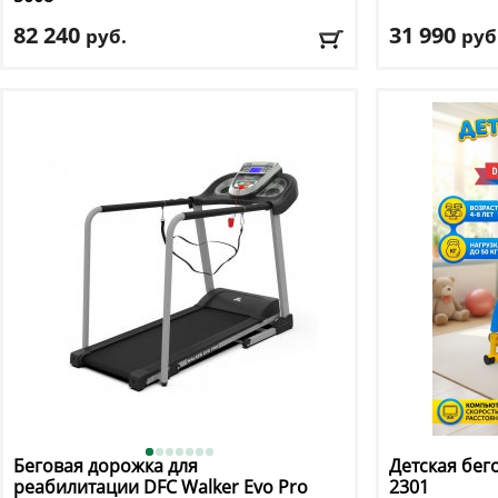
82 240
31 990
руб.
руб
Кол-во программ
: 48
Кол-во прогр
Макс. вес
: 150 кг
Макс. вес
: 100 
Скорость
: 22 км/ч
Скорость
: 10 к
Мощность двигателя
: 4 л.с.
Мощность дви
Регулировка угла наклона
: автоматическая
Регулировка у
Доставка:
БЕСПЛАТНО, 2-3 дня
Доставка:
БЕС
Беговая дорожка для
Детская бег
реабилитации DFC
Walker Evo Pro
2301