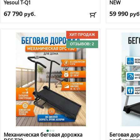
Yesoul T-Q1
NEW
67 790
59 990
руб.
руб
Макс. вес
: 40 кг
Кол-во прогр
Скорость
: 5 км/ч
Макс. вес
: 135 
Регулировка угла наклона
: нет
Скорость
: 16 к
Мощность дви
ОТЗЫВОВ: 2
Доставка:
БЕСПЛАТНО, 2-3 дня
Регулировка у
Доставка:
БЕС
Механическая беговая дорожка
Беговая дор