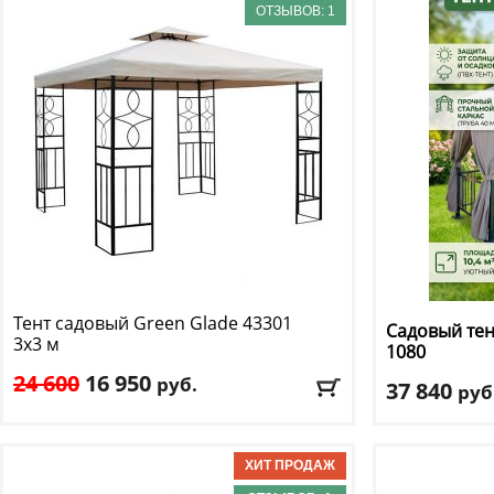
ОТЗЫВОВ: 1
Тент садовый Green Glade
43301
Садовый тен
3х3 м
1080
24 600
16 950
руб.
37 840
руб
Длина
: 300
Длина
: 200
Ширина
: 300
Ширина
: 200
Высота
: 250 см
Высота
: 275 см
Цвет
: бежевый