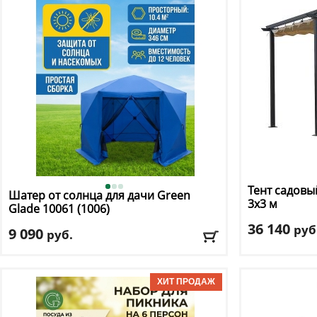
Доставка:
БЕСПЛАТНО, 2-3 дня
Доставка:
БЕС
Тент садовы
Шатер от солнца для дачи Green
3х3 м
Glade
10061 (1006)
36 140
руб
9 090
руб.
Длина
: 300
Длина
: 346
Ширина
: 300
Ширина
: 346
Высота
: 250 см
Высота
: 260 см
Цвет
: бежевый
Доставка:
395 руб., 2-3 дня