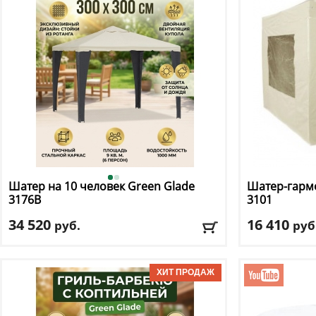
Доставка:
БЕС
Шатер на 10 человек Green Glade
Шатер-гарм
3176В
3101
34 520
16 410
руб.
руб
Длина
: 300
Длина
: 295
Ширина
: 300
Ширина
: 295
Высота
: 250 см
Высота
: 295 см
Цвет
: белый
Цвет
: бежевый