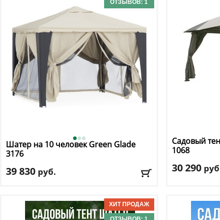
Цвет
: бежевый
ОТЗЫВОВ: 1
Доставка:
БЕСПЛАТНО, 1-2 дня
Доставка:
БЕС
Садовый тен
Шатер на 10 человек Green Glade
1068
3176
30 290
руб
39 830
руб.
Длина
: 300
Длина
: 300
Ширина
: 400
Ширина
: 300
Высота
: 260 см
Высота
: 250 см
Цвет
: коричне
Цвет
: бежевый
ОТЗЫВОВ: 1