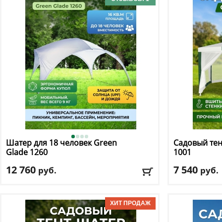
Доставка:
БЕС
Доставка:
БЕСПЛАТНО, 2-3 дня
Шатер для 18 человек Green
Садовый тен
Glade
1260
1001
12 760
7 540
руб.
руб.
Длина
: 400
Длина
: 346
Ширина
: 400
Ширина
: 346
Высота
: 200 см
Высота
: 270 см
Цвет
: зеленый