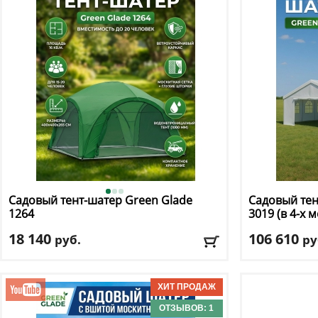
Доставка:
БЕСПЛАТНО, 2-3 дня
Доставка:
395 
Садовый тент-шатер Green Glade
Садовый тен
1264
3019 (в 4-х м
18 140
106 610
руб.
ру
Длина
: 400
Длина
: 600
Ширина
: 400
Ширина
: 1000
Высота
: 265 см
Высота
: 320 см
Цвет
: зеленый
Цвет
: белый
ОТЗЫВОВ: 1