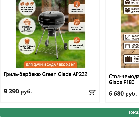
Гриль-барбекю Green Glade
AP222
Стол-чемода
Glade
F180
9 390
руб.
6 680
руб.
Цвет
: черный
Длина
: 180
Ширина
: 75
Пока
Доставка:
395 руб., 2-3 дня
Высота
: 73 см
Цвет
: коричне
Доставка:
795 