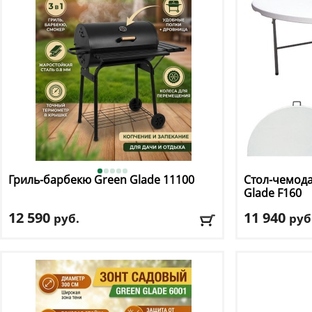
Доставка:
БЕСПЛАТНО, 2-3 дня
Доставка:
БЕС
Гриль-барбекю Green Glade
11100
Стол-чемода
Glade
F160
12 590
11 940
руб.
руб
Цвет
: черный
Размер в раб
Макс. нагрузк
Доставка:
БЕСПЛАТНО, 2-3 дня
Материал кар
Доставка:
БЕС