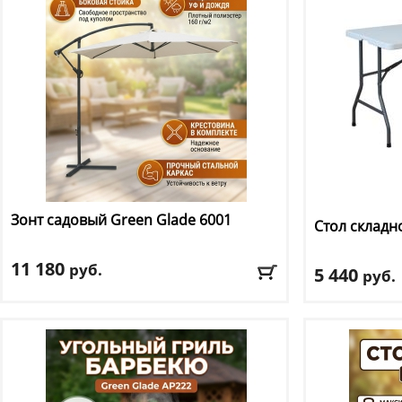
Зонт садовый Green Glade
6001
Стол складн
11 180
руб.
5 440
руб.
Материал полотна
: полиэстер 160 г/м2
Длина
: 152
Материал стойки
: сталь
Ширина
: 75
Цвет
: бежевый
Высота
: 72 см
Цвет
: белый
Доставка:
БЕСПЛАТНО, 2-3 дня
Доставка:
795 