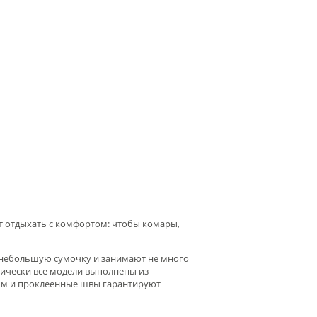
т отдыхать с комфортом:
чтобы комары,
 небольшую сумочку и занимают не много
тически все модели выполнены из
 мм и проклеенные швы гарантируют