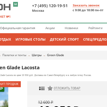
+7 (495) 120-19-51
Заказать звонок
с 9:00 до 18:00 пн-пт
Москва
Официальная гарантия
Акции
Новинки
Рейтинги
ОТДЫХ
ИГРОВЫЕ СТОЛЫ
ДЕТСКИЙ СПОРТ
СПЕЦПРЕДЛ
Палатки и тенты
Шатры
Green Glade
→
→
→
n Glade Lacosta
lade Lacosta по цене 10 950 руб. Доставка по Санкт-Петербургу и в любую точку России.
ОТЛОЖИТЬ ТОВАР
ДОБАВИТЬ К СРАВНЕНИЮ
12 600
Р