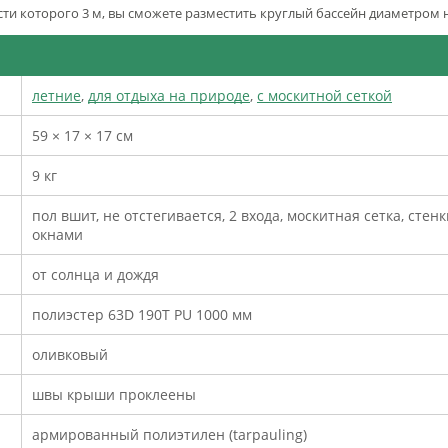
ти которого 3 м, вы сможете разместить круглый бассейн диаметром не
летние
,
для отдыха на природе
,
с москитной сеткой
59 × 17 × 17 см
9 кг
пол вшит, не отстегивается, 2 входа, москитная сетка, стен
окнами
от солнца и дождя
полиэстер 63D 190T PU 1000 мм
оливковый
швы крыши проклеены
армированный полиэтилен (tarpauling)