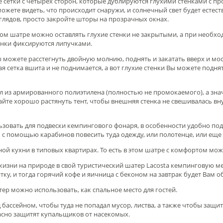
 сетки с четырех сторон, которые дублируются глухими стенками с пр
сможете видеть, что происходит снаружи, и солнечный свет будет есте
глядов, просто закройте шторы на прозрачных окнах.
ом шатре можно оставлять глухие стенки не закрытыми, а при необхо
тенки фиксируются липучками.
 Вы можете расстегнуть двойную молнию, поднять и закатать вверх и мо
я сетка вшита и не поднимается, а вот глухие стенки Вы можете поднять
 из армированного полиэтилена (полностью не промокаемого), а знач
айте хорошо растянуть тент, чтобы внешняя стенка не свешивалась вн
ьзовать для подвески кемпингового фонаря, в особенности удобно п
ы с помощью карабинов повесить туда одежду, или полотенце, или ещ
ной кухни в типовых квартирах. То есть в этом шатре с комфортом може
жизни на природе в свой туристический шатер Lacosta кемпинговую ме
ку, и тогда горячий кофе и яичница с беконом на завтрак будeт Вам о
ер можно использовать, как спальное место для гостей.
 бассейном, чтобы туда не попадал мусор, листва, а также чтобы защит
сно защитят купальщиков от насекомых.