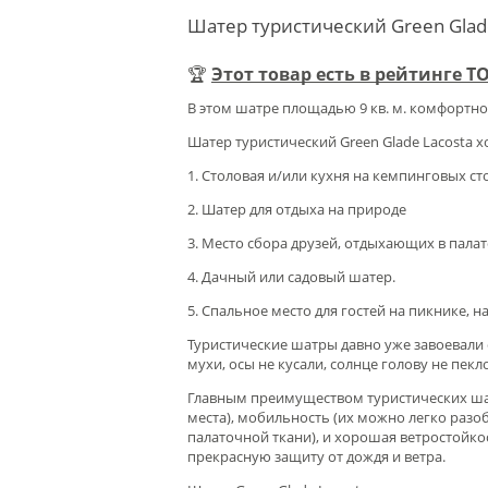
Шатер туристический Green Glade
🏆
Этот товар есть в рейтинге 
В этом шатре площадью 9 кв. м. комфортно 
Шатер туристический Green Glade Lacosta 
1. Столовая и/или кухня на кемпинговых ст
2. Шатер для отдыха на природе
3. Место сбора друзей, отдыхающих в пала
4. Дачный или садовый шатер.
5. Спальное место для гостей на пикнике, н
Туристические шатры давно уже завоевали 
мухи, осы не кусали, солнце голову не пекл
Главным преимуществом туристических ша
места), мобильность (их можно легко разо
палаточной ткани), и хорошая ветростойко
прекрасную защиту от дождя и ветра.