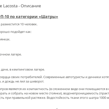
 Lacosta - Описание
ТОП-10 по категории «Шатры»
разместится 10 человек.
хорошо подойдет как:
оянках.
точном лагере.
а даче, в кемпинговом лагере.
сердца своих потребителей. Современные автотуристы и дачники хотя
о, и дождь не лил за шиворот.
тров является их компактность (в сложенном виде они помещаются в
брать и собрать на новом месте стоянки), водонепроницаемость (прак
сть при правильной растяжке. Водостойкость ткани этого шатра 1000