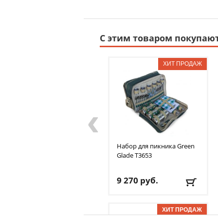
С этим товаром покупаю
‹
Набор для пикника Green
Glade
T3653
9 270
руб.
Доставка:
395 руб., 2-3
дня