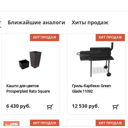
т
Ближайшие аналоги
Хиты продаж
Кашпо для цветов
Гриль-барбекю Green
Prosperplast
Rato Square
Glade
11092
6 430
руб.
12 530
руб.
Доставка:
795 руб., 2-3
Доставка:
БЕСПЛАТНО,
дня
2-3 дня