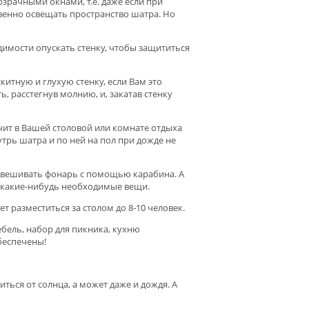
озрачными окнами, т.е. даже если при
ственно освещать пространство шатра. Но
димости опускать стенку, чтобы защититься
скитную и глухую стенку, если Вам это
, расстегнув молнию, и, закатав стенку
ит в Вашей столовой или комнате отдыха
утрь шатра и по ней на пол при дожде не
одвешивать фонарь с помощью карабина. А
е какие-нибудь необходимые вещи.
т разместиться за столом до 8-10 человек.
бель, набор для пикника, кухню
беспечены!
иться от солнца, а может даже и дождя. А