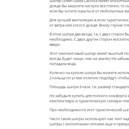
Шатер Green Glade Lacosta имеет москитные
дожде Вы закроете наглухо все стенки, то 
если Вы хотите скрыться от любопытных вз
Для лучшей вентиляции в этом туристическ
от ветра или косого дождя. Внизу глухие с
В этом шатре два входа, т.е. с двух сторон
необходимо. С двух других сторон москитна
вверх.
Этот кемпинговый шатер имеет вшитый пол
всегда будет чище, чем на земле:
) Не забыв
попадала вода.
Колечко на куполе шатра Вы можете испол
2 кольца по углам отлично подойдут, чтоб
Площадь шатра 9 кв.м, т.е. размер стандарт
Не забудьте купить для полного комфорта 
кемпинговую и туристическую газовую плит
При необходимости этот туристический шат
Часто такие шатры используют как тент над
шатры с москитными сетками еще и прекра