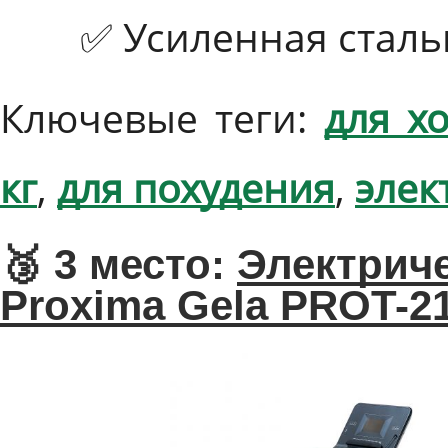
✅ Усиленная сталь
Ключевые теги:
для х
кг
,
для похудения
,
элек
🥉 3 место:
Электриче
Proxima Gela PROT-2