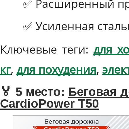
✅ Расширенный п
✅ Усиленная сталь
Ключевые теги:
для х
кг
,
для похудения
,
элек
🏅 5 место:
Беговая 
CardioPower T50