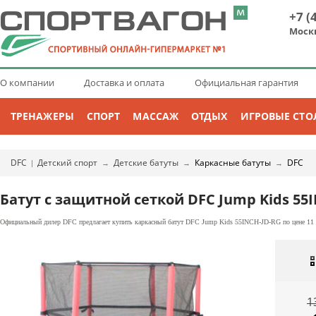
+7 (
Моск
О компании
Доставка и оплата
Официальная гарантия
ТРЕНАЖЕРЫ
СПОРТ
МАССАЖ
ОТДЫХ
ИГРОВЫЕ СТО
DFC
Детский спорт
Детские батуты
Каркасные батуты
DFC
|
→
→
→
Батут с защитной сеткой DFC Jump Kids 55
Официальный дилер DFC предлагает купить каркасный батут DFC Jump Kids 55INCH-JD-RG по цене 11 6
1