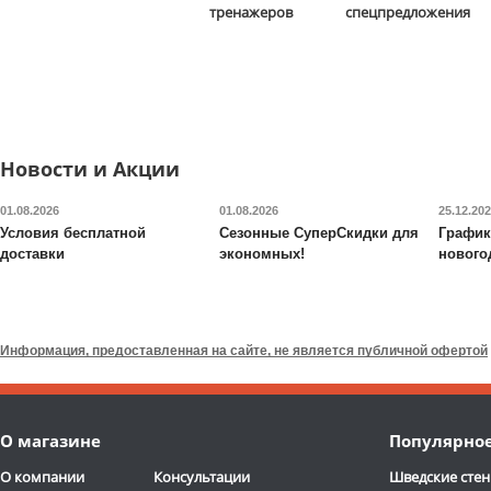
Tower G006
тренажеров
спецпредложения
13 590
руб.
5 290
руб.
Доставка:
БЕСПЛАТНО,
Доставка:
795 руб., 2-3
2-3 дня
дня
ОТЗЫВОВ: 2
ОТЗЫВОВ
Новости и Акции
01.08.2026
01.08.2026
25.12.20
Условия бесплатной
Сезонные СуперСкидки для
График
доставки
экономных!
нового
Валик для массажного
Будо-мат DFC
ППЭ-2020
стола DFC
TS-P1
Информация, предоставленная на сайте, не является публичной офертой
6 690
руб.
7 090
руб.
Доставка:
795 руб., 2-3
Доставка:
395 руб., 2-3
О магазине
Популярно
дня
дня
ОТЗЫВОВ: 13
О компании
Консультации
Шведские стен