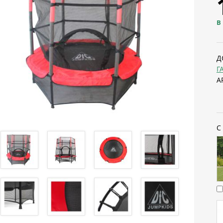
В
Д
Г
А
С