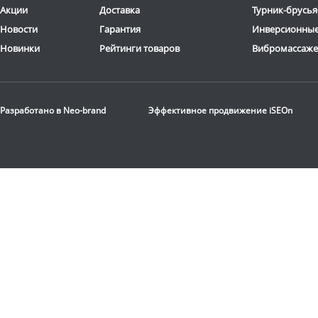
Акции
Доставка
Турник-брусья
Новости
Гарантия
Инверсионные
Новинки
Рейтинги товаров
Вибромассаж
Стационарная
баскетбольная стойка
Разработано в
Neo-brand
Эффективное продвижение
iSEOn
DFC
ING72G
116 190
руб.
Доставка:
БЕСПЛАТНО,
2-3 дня