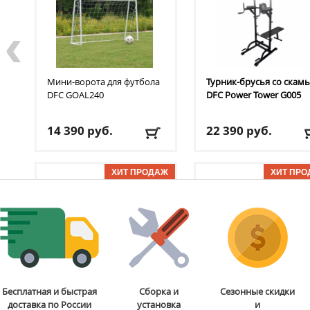
‹
Мини-ворота для футбола
Турник-брусья со скам
DFC
GOAL240
DFC
Power Tower G005
14 390
руб.
22 390
руб.
Доставка:
БЕСПЛАТНО,
Доставка:
БЕСПЛАТНО
2-3 дня
2-3 дня
ОТЗЫВОВ: 7
ОТЗЫВОВ
Стойка для подтягиваний
Бита для аэрохоккея 75
Бесплатная и быстрая
Сборка и
Сезонные скидки
и отжиманий DFC
Power
мм DFC
B-056-003
доставка по России
установка
и