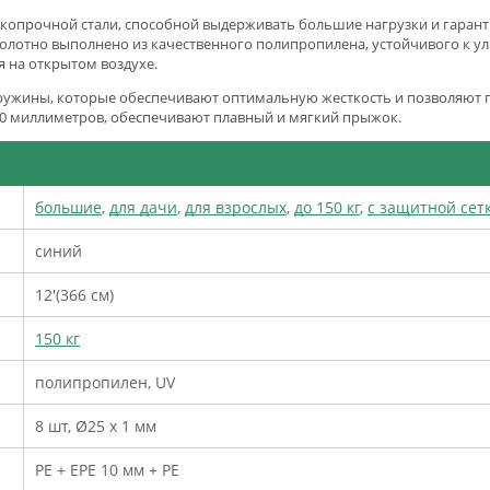
окопрочной стали, способной выдерживать большие нагрузки и гаран
лотно выполнено из качественного полипропилена, устойчивого к ул
 на открытом воздухе.
пружины, которые обеспечивают оптимальную жесткость и позволяют 
0 миллиметров, обеспечивают плавный и мягкий прыжок.
большие
,
для дачи
,
для взрослых
,
до 150 кг
,
с защитной сет
синий
12'(366 см)
150 кг
полипропилен, UV
8 шт, Ø25 х 1 мм
PE + EPE 10 мм + PE