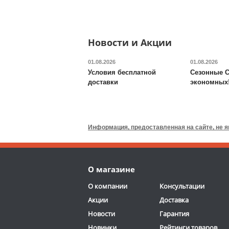
Доставка:
БЕСПЛАТНО,
2-3 дня
ОТЗЫВОВ: 2
Новости и Акции
01.08.2026
01.08.2026
Условия бесплатной
Сезонные С
доставки
экономных
Валик для массажного
стола DFC
TS-P1
Информация, предоставленная на сайте, не 
6 690
руб.
Доставка:
795 руб., 2-3
О магазине
дня
ОТЗЫВОВ: 13
О компании
Консультации
Акции
Доставка
Новости
Гарантия
Новинки
Рейтинги товаров