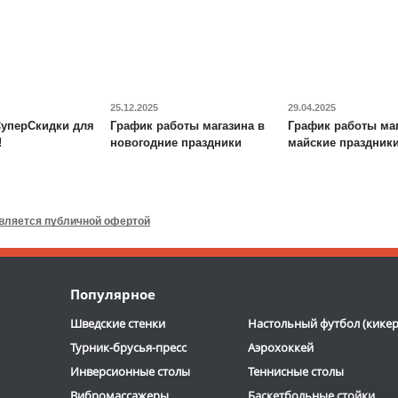
Доставка:
795 руб., 2-3
Доставка:
БЕСПЛАТНО,
дня
2-3 дня
ОТЗЫВОВ: 2
ОТЗЫВОВ: 2
25.12.2025
29.04.2025
уперСкидки для
График работы магазина в
График работы маг
!
новогодние праздники
майские праздник
Будо-мат DFC
ППЭ-2020
Игровой стол-
трансформер DFC
Fun2 4 в
1
является публичной офертой
7 090
руб.
19 390
руб.
Доставка:
395 руб., 2-3
Доставка:
БЕСПЛАТНО,
Популярное
дня
2-3 дня
Шведские стенки
Настольный футбол (кикер
Турник-брусья-пресс
Аэрохоккей
Инверсионные столы
Теннисные столы
Вибромассажеры
Баскетбольные стойки