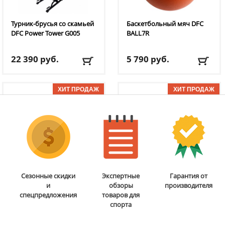
Турник-брусья со скамьей
Баскетбольный мяч DFC
DFC
Power Tower G005
BALL7R
22 390
руб.
5 790
руб.
Доставка:
БЕСПЛАТНО,
Доставка:
795 руб., 2-3
2-3 дня
дня
ОТЗЫВОВ: 1
ОТЗЫВОВ: 11
Бита для аэрохоккея 75
Мобильная
Сезонные скидки
Экспертные
Гарантия от
мм DFC
B-056-003
баскетбольная стойка
и
обзоры
производителя
DFC
STAND48P
спецпредложения
товаров для
спорта
5 290
руб.
38 690
руб.