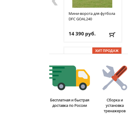
Мини-ворота для футбола
DFC
GOAL240
14 390
руб.
Доставка:
БЕСПЛАТНО,
2-3 дня
ОТЗЫВОВ: 7
Стойка для подтягиваний
Бесплатная и быстрая
Сборка и
и отжиманий DFC
Power
доставка по России
установка
Tower G006
тренажеров
13 590
руб.