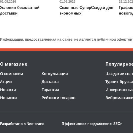
01.08.2026
01.08.2026
25.12.20
Условия бесплатной
Сезонные СуперСкидки для
График
доставки
экономных!
нового
Валик для массажного
Будо-мат DFC
ППЭ-2020
стола DFC
TS-P1
Информация, предоставленная на сайте, не является публичной офертой
6 690
руб.
7 090
руб.
Доставка:
795 руб., 2-3
Доставка:
395 руб., 2-3
О магазине
Популярно
дня
дня
ОТЗЫВОВ: 13
О компании
Консультации
Шведские стен
Акции
Доставка
Турник-брусья
Новости
Гарантия
Инверсионные
Новинки
Рейтинги товаров
Вибромассаж
Стационарная
баскетбольная стойка
Разработано в
Neo-brand
Эффективное продвижение
iSEOn
DFC
ING72G