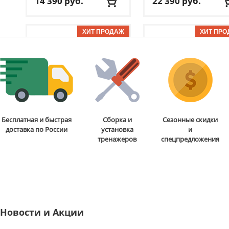
14 390
руб.
22 390
руб.
Доставка:
БЕСПЛАТНО,
Доставка:
БЕСПЛАТНО
2-3 дня
2-3 дня
ОТЗЫВОВ: 7
ОТЗЫВОВ
Стойка для подтягиваний
Бита для аэрохоккея 75
Бесплатная и быстрая
Сборка и
Сезонные скидки
и отжиманий DFC
Power
мм DFC
B-056-003
доставка по России
установка
и
Tower G006
тренажеров
спецпредложения
13 590
руб.
5 290
руб.
Доставка:
БЕСПЛАТНО,
Доставка:
795 руб., 2-3
2-3 дня
дня
ОТЗЫВОВ: 2
ОТЗЫВОВ
Новости и Акции