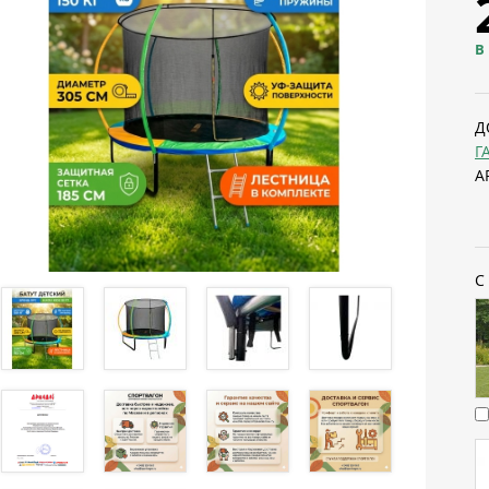
В
Д
Г
А
С