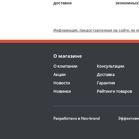
доставки
экономных
Валик для массажного
стола DFC
TS-P1
Информация, предоставленная на сайте, не 
6 690
руб.
Доставка:
795 руб., 2-3
О магазине
дня
ОТЗЫВОВ: 13
О компании
Консультации
Акции
Доставка
Новости
Гарантия
Новинки
Рейтинги товаров
Стационарная
баскетбольная стойка
Разработано в
Neo-brand
Эффективн
DFC
ING72G
116 190
руб.