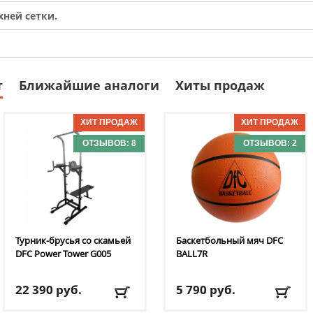
хней сетки.
т
Ближайшие аналоги
Хиты продаж
ОТЗЫВОВ: 8
ОТЗЫВОВ: 2
Турник-брусья со скамьей
Баскетбольный мяч DFC
DFC
Power Tower G005
BALL7R
22 390
руб.
5 790
руб.