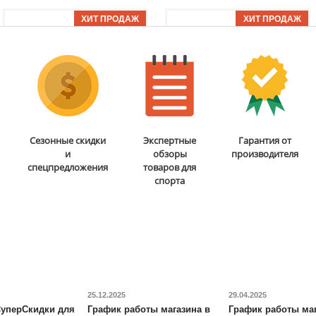
Доставка:
БЕСПЛАТНО,
Доставка:
795 руб., 2-3
2-3 дня
дня
ОТЗЫВОВ: 1
ОТЗЫВОВ: 11
Бита для аэрохоккея 75
Мобильная
Сезонные скидки
Экспертные
Гарантия от
мм DFC
B-056-003
баскетбольная стойка
и
обзоры
производителя
DFC
STAND48P
спецпредложения
товаров для
спорта
5 290
руб.
38 690
руб.
Доставка:
795 руб., 2-3
Доставка:
БЕСПЛАТНО,
дня
2-3 дня
ОТЗЫВОВ: 2
ОТЗЫВОВ: 2
25.12.2025
29.04.2025
уперСкидки для
График работы магазина в
График работы маг