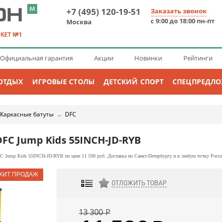
+7 (495) 120-19-51
Заказать звонок
с 9:00 до 18:00 пн-пт
Москва
Официальная гарантия
Акции
Новинки
Рейтинги
ОТДЫХ
ИГРОВЫЕ СТОЛЫ
ДЕТСКИЙ СПОРТ
СПЕЦПРЕДЛ
Каркасные батуты
DFC
→
FC Jump Kids 55INCH-JD-RYB
C Jump Kids 55INCH-JD-RYB по цене 11 590 руб. Доставка по Санкт-Петербургу и в любую точку Росси
ОТЛОЖИТЬ ТОВАР
ДОБАВИТЬ К СРАВНЕНИЮ
13 300
Р