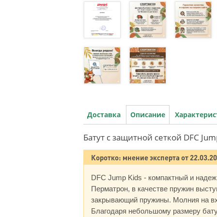
Доставка
Описание
Характери
Батут с защитной сеткой DFC Jum
Коротко: мнение эксперта от 22.03.2
DFC Jump Kids - компактный и надеж
Перматрон, в качестве пружин высту
закрывающий пружины. Молния на вх
Благодаря небольшому размеру батут