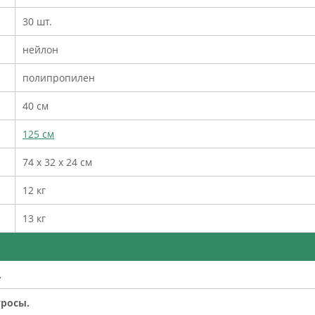
30 шт.
нейлон
полипропилен
40 см
125 см
74 х 32 х 24 см
12 кг
13 кг
.
росы.