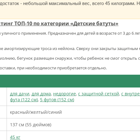
едостаток - небольшой максимальный вес, всего 45 килограмм. 
йтинг ТОП-10 по категории «Детские батуты»
 уличного применения. Предназначен для детей в возрасте от 3 до 6 лет
ые амортизирующие троса из нейлона. Сверху они закрыты защитным 
а молнию, бегунок размещен снаружи, чтобы ребенок не смог открыть 
поставки, при необходимости приобретается отдельно.
для дачи
,
для дома
,
недорогие
,
с защитной сеткой
,
с внутр
фута (122 см)
,
5 футов (152 см)
красный/желтый/синий
137 см (55 дюймов)
45 кг