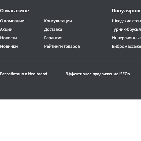
Доставка:
795 руб., 2-3
Доставка:
395 руб., 2-3
О магазине
Популярно
дня
дня
ОТЗЫВОВ: 13
О компании
Консультации
Шведские стен
Акции
Доставка
Турник-брусья
Новости
Гарантия
Инверсионные
Новинки
Рейтинги товаров
Вибромассаж
Стационарная
баскетбольная стойка
Разработано в
Neo-brand
Эффективное продвижение
iSEOn
DFC
ING72G
116 190
руб.
Доставка:
БЕСПЛАТНО,
2-3 дня