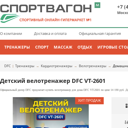
+7 (
Моск
О компании
Доставка и оплата
Официальная гарантия
ТРЕНАЖЕРЫ
СПОРТ
МАССАЖ
ОТДЫХ
ИГРОВЫЕ СТО
DFC
Тренажеры
Кардиотренажеры
Велотренажеры
Домашни
|
→
→
→
Детский велотренажер DFC VT-2601
Официальный дилер DFC предлагает купить велотренажер для дома DFC VT-2601 по цене 14 190 руб. До
1