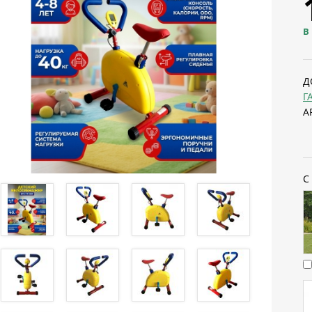
В
Д
Г
А
С