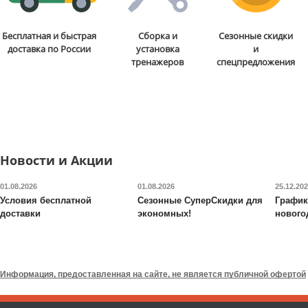
Стойка для подтягиваний
Бита для аэрохоккея 75
Бесплатная и быстрая
Сборка и
Сезонные скидки
и отжиманий DFC
Power
мм DFC
B-056-003
доставка по России
установка
и
Tower G006
тренажеров
спецпредложения
13 590
руб.
5 290
руб.
Доставка:
БЕСПЛАТНО,
Доставка:
795 руб., 2-3
2-3 дня
дня
ОТЗЫВОВ: 2
ОТЗЫВОВ
Новости и Акции
01.08.2026
01.08.2026
25.12.20
Условия бесплатной
Сезонные СуперСкидки для
График
доставки
экономных!
нового
Валик для массажного
Будо-мат DFC
ППЭ-2020
стола DFC
TS-P1
Информация, предоставленная на сайте, не является публичной офертой
6 690
руб.
7 090
руб.