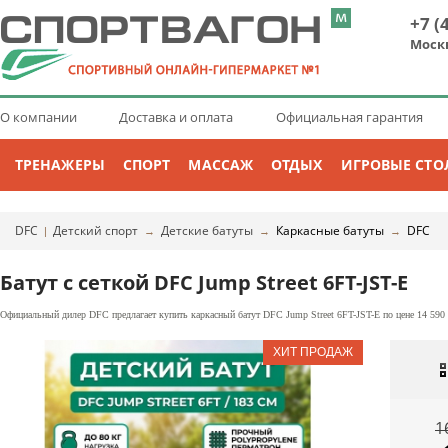
+7 (
Моск
О компании
Доставка и оплата
Официальная гарантия
ТРЕНАЖЕРЫ
СПОРТ
МАССАЖ
ОТДЫХ
ИГРОВЫЕ СТО
DFC
Детский спорт
Детские батуты
Каркасные батуты
DFC
|
→
→
→
Батут с сеткой DFC Jump Street 6FT-JST-E
Официальный дилер DFC предлагает купить каркасный батут DFC Jump Street 6FT-JST-E по цене 14 590 
1