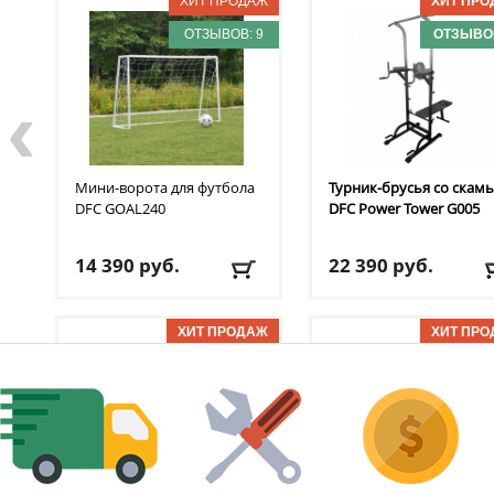
ОТЗЫВОВ: 9
ОТЗЫВОВ
‹
Мини-ворота для футбола
Турник-брусья со скам
DFC
GOAL240
DFC
Power Tower G005
14 390
руб.
22 390
руб.
Доставка:
БЕСПЛАТНО,
Доставка:
БЕСПЛАТНО
2-3 дня
2-3 дня
ОТЗЫВОВ: 7
ОТЗЫВОВ