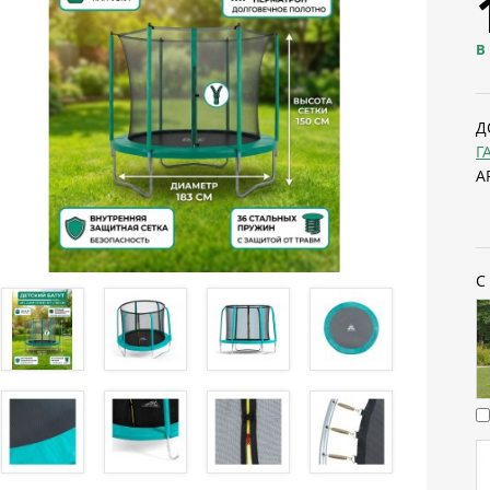
В
Д
Г
А
С