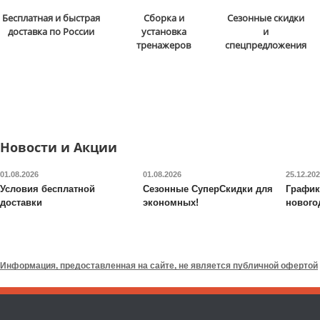
Стойка для подтягиваний
Бита для аэрохоккея 75
Бесплатная и быстрая
Сборка и
Сезонные скидки
и отжиманий DFC
Power
мм DFC
B-056-003
доставка по России
установка
и
Tower G006
тренажеров
спецпредложения
13 590
руб.
5 290
руб.
Доставка:
БЕСПЛАТНО,
Доставка:
795 руб., 2-3
2-3 дня
дня
ОТЗЫВОВ: 2
ОТЗЫВОВ
Новости и Акции
01.08.2026
01.08.2026
25.12.20
Условия бесплатной
Сезонные СуперСкидки для
График
доставки
экономных!
нового
Валик для массажного
Будо-мат DFC
ППЭ-2020
стола DFC
TS-P1
Информация, предоставленная на сайте, не является публичной офертой
6 690
руб.
7 090
руб.
Доставка:
795 руб., 2-3
Доставка:
395 руб., 2-3