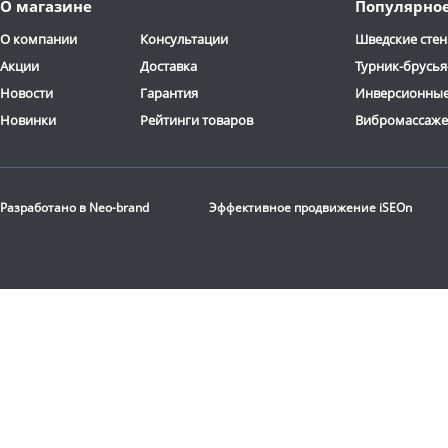
О магазине
Популярно
дня
дня
ОТЗЫВОВ: 13
О компании
Консультации
Шведские стен
Акции
Доставка
Турник-брусья
Новости
Гарантия
Инверсионные
Новинки
Рейтинги товаров
Вибромассаж
Стационарная
баскетбольная стойка
Разработано в
Neo-brand
Эффективное продвижение
iSEOn
DFC
ING72G
116 190
руб.
Доставка:
БЕСПЛАТНО,
2-3 дня