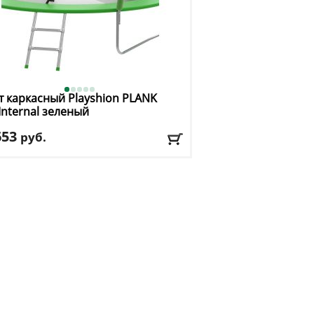
т каркасный Playshion
PLANK
 Internal зеленый
653
руб.
та защитной сетки
: 180 см
. нагрузка
: 150 кг
имальный вес пользователя
: 150 кг
ер, футы
: 10
авка:
БЕСПЛАТНО, 2-3 дня