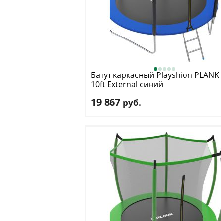
Батут каркасный Playshion
PLANK
10ft External синий
19 867
руб.
Высота защитной сетки
: 180 см
Макс. нагрузка
: 150 кг
Максимальный вес пользователя
: 150 
Размер, футы
: 10
Доставка:
БЕСПЛАТНО, 2-3 дня