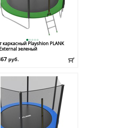
т каркасный Playshion
PLANK
 External зеленый
867
руб.
та защитной сетки
: 180 см
. нагрузка
: 150 кг
имальный вес пользователя
: 150 кг.
ер, футы
: 10
авка:
БЕСПЛАТНО, 2-3 дня