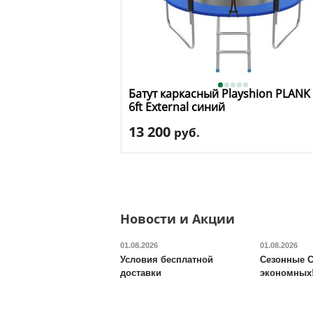
Батут каркасный Playshion
PLANK
6ft External синий
13 200
руб.
Высота защитной сетки
: 150 см
Макс. нагрузка
: 120 кг
Максимальный вес пользователя
: 120 
Размер, футы
: 6
Новости и Акции
Доставка:
БЕСПЛАТНО, 2-3 дня
01.08.2026
01.08.2026
Условия бесплатной
Сезонные С
доставки
экономных