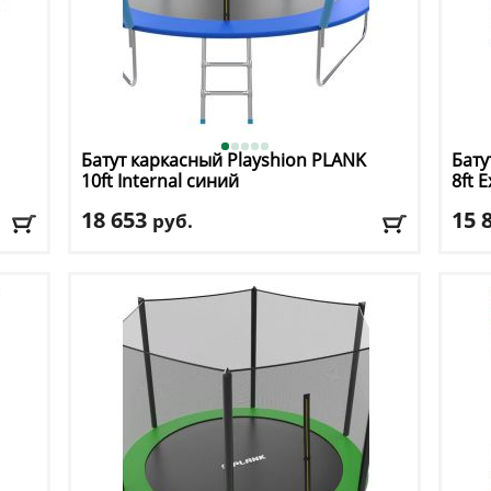
Батут каркасный Playshion
PLANK
Бату
10ft Internal синий
8ft 
18 653
15 
руб.
Высота защитной сетки
: 180 см
Высо
Макс. нагрузка
: 150 кг
Макс
кг
Максимальный вес пользователя
: 150 кг
Макс
Размер, футы
: 10
Разм
Доставка:
БЕСПЛАТНО, 2-3 дня
Дост