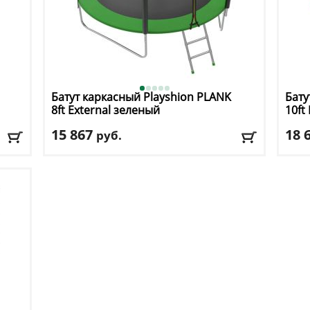
Батут каркасный Playshion
PLANK
Бату
8ft Eхternal зеленый
10ft
15 867
18 
руб.
Высота защитной сетки
: 150 см
Высо
Макс. нагрузка
: 150 кг
Макс
кг
Максимальный вес пользователя
: 150 кг
Макс
Размер, футы
: 8
Разм
Доставка:
БЕСПЛАТНО, 2-3 дня
Дост