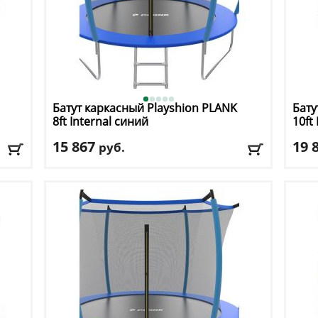
Батут каркасный Playshion
PLANK
Бату
8ft Internal синий
10ft
15 867
19 
руб.
Высота защитной сетки
: 150 см
Высо
Макс. нагрузка
: 150 кг
Макс
кг
Максимальный вес пользователя
: 150 кг
Макс
Размер, футы
: 8
Разм
Доставка:
БЕСПЛАТНО, 2-3 дня
Дост