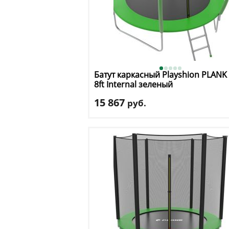
Батут каркасный Playshion
PLANK
8ft Internal зеленый
15 867
руб.
Высота защитной сетки
: 150 см
Макс. нагрузка
: 150 кг
Максимальный вес пользователя
: 150 
Размер, футы
: 8
Доставка:
БЕСПЛАТНО, 2-3 дня