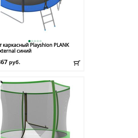
т каркасный Playshion
PLANK
Eхternal синий
867
руб.
та защитной сетки
: 150 см
. нагрузка
: 150 кг
имальный вес пользователя
: 150 кг
ер, футы
: 8
авка:
БЕСПЛАТНО, 2-3 дня