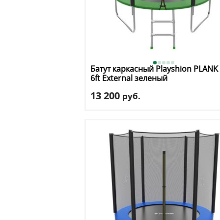
Батут каркасный Playshion
PLANK
6ft External зеленый
13 200
руб.
Высота защитной сетки
: 150 см
Макс. нагрузка
: 120 кг
Максимальный вес пользователя
: 120 
Размер, футы
: 6
Доставка:
БЕСПЛАТНО, 2-3 дня