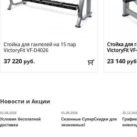
Стойка для гантелей на 15 пар
Стойка для г
VictoryFit
VF-D4026
VictoryFit
VF
37 220
23 140
руб.
руб
Цвет
: черный
Материал:
Ста
Максимальная
Доставка:
БЕСПЛАТНО, 2-3 дня
Доставка:
БЕС
Новости и Акции
01.08.2026
01.08.2026
25.12.20
Условия бесплатной
Сезонные СуперСкидки для
График
доставки
экономных!
нового