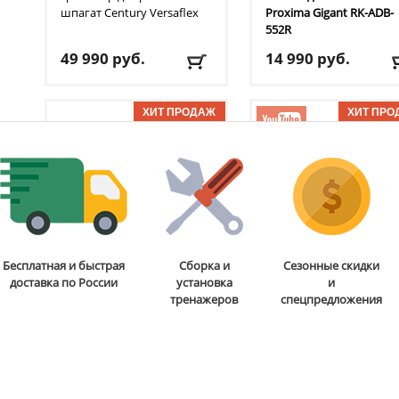
шпагат Century
Versaflex
Proxima
Gigant RK-ADB-
552R
49 990
руб.
14 990
руб.
Доставка:
БЕСПЛАТНО,
Доставка:
БЕСПЛАТНО
2-3 дня
2-3 дня
ОТЗЫВОВ: 11
ОТЗЫВОВ
Регулируемая гантель
Груша-манекен для бок
Бесплатная и быстрая
Сборка и
Сезонные скидки
Proxima
Gigant 40 кг
Century
BOB BOX XL
доставка по России
установка
и
тренажеров
спецпредложения
29 990
руб.
99 990
руб.
Доставка:
БЕСПЛАТНО,
Доставка:
БЕСПЛАТНО
2-3 дня
2-3 дня