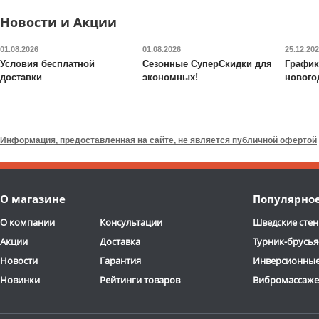
ОТЗЫВОВ: 2
ОТЗЫВОВ
Новости и Акции
01.08.2026
01.08.2026
25.12.20
Условия бесплатной
Сезонные СуперСкидки для
График
доставки
экономных!
нового
Стол для аэрохоккея
Футбольные ворота из
Proxima
Crosby G14801 48"
пластика Proxima
JC-153
Информация, предоставленная на сайте, не является публичной офертой
14 990
руб.
13 990
руб.
Доставка:
БЕСПЛАТНО,
Доставка:
БЕСПЛАТНО
О магазине
Популярно
2-3 дня
2-3 дня
О компании
Консультации
Шведские стен
ОТЗЫВОВ: 1
Акции
Доставка
Турник-брусья
Новости
Гарантия
Инверсионные
Новинки
Рейтинги товаров
Вибромассаж
Орбитрек для дома