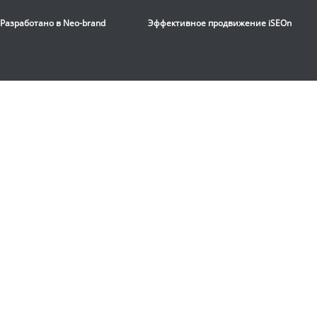
Proxima
ENIMA II iPRO
Разработано в
Neo-brand
Эффективное продвижение
iSEOn
FE1652AF
89 990
руб.
Доставка:
БЕСПЛАТНО,
2-3 дня
Сборка: БЕСПЛАТНО
ПОДАРКИ НА ВЫБОР к
заказу