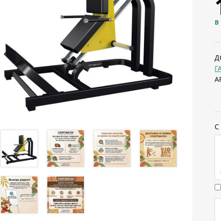
В
Д
Г
А
С