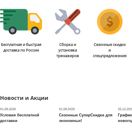
Стойка для штанги с
Виброплатформа 3D
Бесплатная и быстрая
Сборка и
Сезонные скидки
турником VictoryFit
VF-
VictoryFit
VF-S800 (черн
доставка по России
установка
и
B2007
тренажеров
спецпредложения
33 190
руб.
26 240
руб.
Доставка:
БЕСПЛАТНО,
Доставка:
БЕСПЛАТНО
2-3 дня
2-3 дня
Новости и Акции
01.08.2026
01.08.2026
25.12.20
Условия бесплатной
Сезонные СуперСкидки для
График
доставки
экономных!
нового