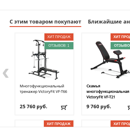
С этим товаром покупают
Ближайшие ан
ОТЗЫВОВ: 1
ОТЗЫВОВ
‹
Многофункциональный
Скамья
тренажер VictoryFit
VF-T66
многофункциональная
VictoryFit
VF-T21
25 760
руб.
9 760
руб.
Доставка:
БЕСПЛАТНО,
Доставка:
395 руб., 2-3
2-3 дня
дня