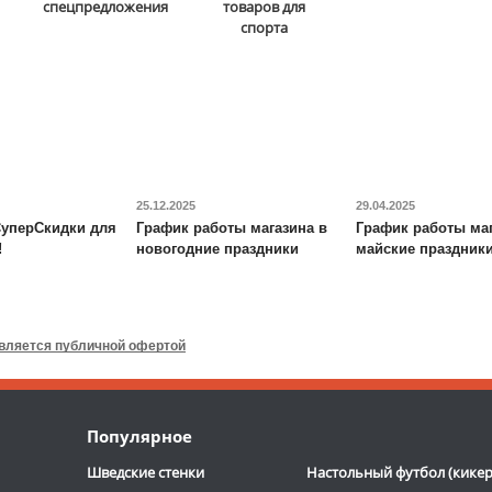
DFC
STAND48P
спецпредложения
товаров для
спорта
5 290
руб.
38 690
руб.
Доставка:
795 руб., 2-3
Доставка:
БЕСПЛАТНО,
дня
2-3 дня
ОТЗЫВОВ: 2
ОТЗЫВОВ: 2
25.12.2025
29.04.2025
уперСкидки для
График работы магазина в
График работы маг
!
новогодние праздники
майские праздник
Будо-мат DFC
ППЭ-2020
Игровой стол-
трансформер DFC
Fun2 4 в
1
является публичной офертой
7 090
руб.
19 390
руб.
Доставка:
395 руб., 2-3
Доставка:
БЕСПЛАТНО,
Популярное
дня
2-3 дня
Шведские стенки
Настольный футбол (кикер