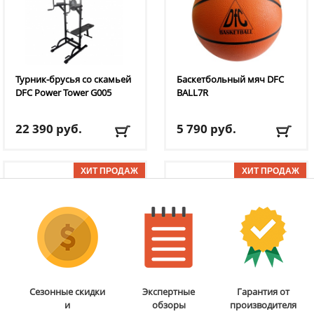
Турник-брусья со скамьей
Баскетбольный мяч DFC
DFC
Power Tower G005
BALL7R
22 390
руб.
5 790
руб.
Доставка:
БЕСПЛАТНО,
Доставка:
795 руб., 2-3
2-3 дня
дня
ОТЗЫВОВ: 1
ОТЗЫВОВ: 11
Бита для аэрохоккея 75
Мобильная
Сезонные скидки
Экспертные
Гарантия от
мм DFC
B-056-003
баскетбольная стойка
и
обзоры
производителя