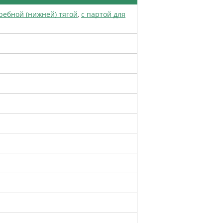
гребной (нижней) тягой
,
с партой для