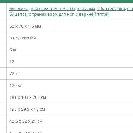
для жима
,
для всех групп мышц
,
для дома
,
с баттерфляй
,
с 
бицепса
,
с тренажером для ног
,
с верхней тягой
50 х 70 х 1.5 мм
3 положения
6 кг
12
72 кг
120 кг
181 х 103 х 205 см
195 х 59.5 х 18 см
40.5 х 32 х 21 см
40.5 х 29 х 21 см