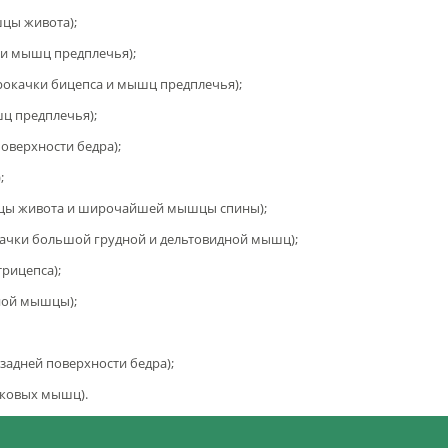
цы живота);
 и мышц предплечья);
прокачки бицепса и мышц предплечья);
шц предплечья);
оверхности бедра);
;
шцы живота и широчайшей мышцы спины);
качки большой грудной и дельтовидной мышц);
трицепса);
ной мышцы);
задней поверхности бедра);
оковых мышц).