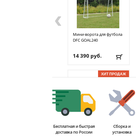
‹
Мини-ворота для футбола
DFC
GOAL240
14 390
руб.
Доставка:
БЕСПЛАТНО,
2-3 дня
ОТЗЫВОВ: 7
Стойка для подтягиваний
Бесплатная и быстрая
Сборка и
и отжиманий DFC
Power
доставка по России
установка