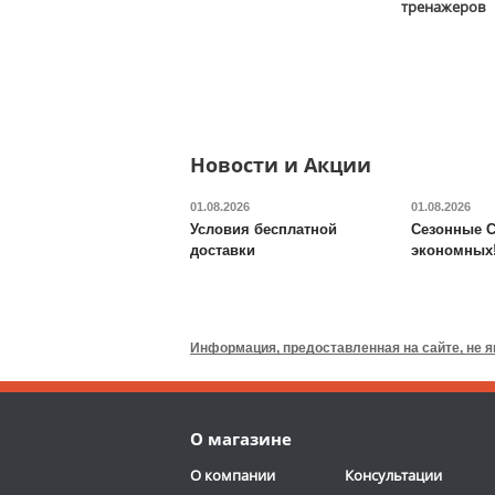
Tower G006
тренажеров
13 590
руб.
Доставка:
БЕСПЛАТНО,
2-3 дня
ОТЗЫВОВ: 2
Новости и Акции
01.08.2026
01.08.2026
Условия бесплатной
Сезонные С
доставки
экономных
Валик для массажного
стола DFC
TS-P1
Информация, предоставленная на сайте, не 
6 690
руб.
Доставка:
795 руб., 2-3
О магазине
дня
ОТЗЫВОВ: 13
О компании
Консультации