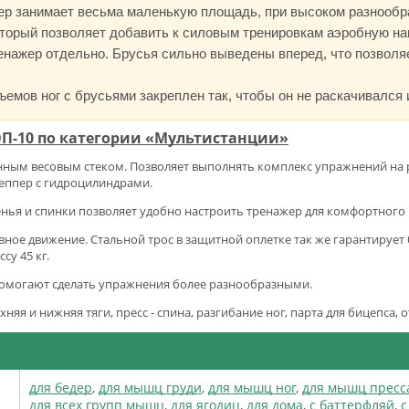
ер занимает весьма маленькую площадь, при высоком разнообр
оторый позволяет добавить к силовым тренировкам аэробную наг
енажер отдельно. Брусья сильно выведены вперед, что позволя
емов ног с брусьями закреплен так, чтобы он не раскачивался и
ТОП-10 по категории «Мультистанции»
ным весовым стеком. Позволяет выполнять комплекс упражнений на
теппер с гидроцилиндрами.
денья и спинки позволяет удобно настроить тренажер для комфортног
ное движение. Стальной трос в защитной оплетке так же гарантирует
су 45 кг.
помогают сделать упражнения более разнообразными.
хняя и нижняя тяги, пресс - спина, разгибание ног, парта для бицепса, 
для бедер
,
для мышц груди
,
для мышц ног
,
для мышц пресс
для всех групп мышц
,
для ягодиц
,
для дома
,
с баттерфляй
,
с