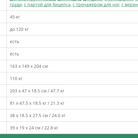
груди
,
с партой для бицепса
,
с тренажером для ног
,
с верхн
45 кг
до 120 кг
есть
есть
163 х 149 х 204 см
110 кг
203 х 47 х 18.5 см / 47.7 кг
81 х 47.5 х 18.5 кг / 21.3 кг
38 х 18.5 х 27.5 см / 24.6 кг
39 х 19 х 24 см / 22.8 кг