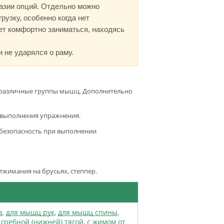
азии опций. Отдельно можно
рузку, особенно когда нет
ет комфортно заниматься, находясь
 не ударялся о раму.
 различные группы мышц. Дополнительно
о выполнения упражнения.
 безопасность при выполнении
отжимания на брусьях, степпер.
а
,
для мышц рук
,
для мышц спины
,
 гребной (нижней) тягой
,
с жимом от