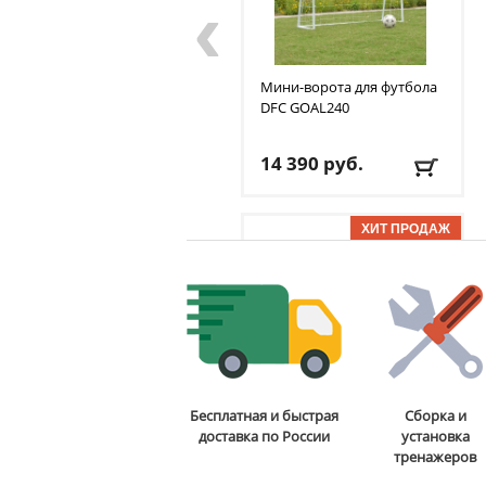
‹
Мини-ворота для футбола
DFC
GOAL240
14 390
руб.
Размер ворот:
240 см х
150 см х 65 см
Сетка:
есть
ОТЗЫВОВ: 7
Вес:
9.6/10.6 кг
Доставка:
БЕСПЛАТНО,
2-3 дня
Стойка для подтягиваний
Бесплатная и быстрая
Сборка и
и отжиманий DFC
Power
доставка по России
установка
Tower G006
тренажеров