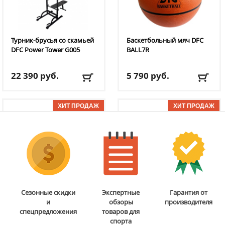
Турник-брусья со скамьей
Баскетбольный мяч DFC
DFC
Power Tower G005
BALL7R
22 390
руб.
5 790
руб.
Вес пользователя:
до
Размер:
7
120 кг
Цвет:
оранжевый
Длина скамьи:
102.5 см
Вес:
0.49 кг
ОТЗЫВОВ: 1
ОТЗЫВОВ: 11
Ширина рамы/турника:
Доставка:
795 руб., 2-3
67/86 см
дня
Доставка:
БЕСПЛАТНО,
2-3 дня
Бита для аэрохоккея 75
Мобильная
Сезонные скидки
Экспертные
Гарантия от
мм DFC
B-056-003
баскетбольная стойка
и
обзоры
производителя
DFC
STAND48P
спецпредложения
товаров для
спорта