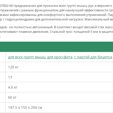
7002-60 предназначен для прокачки всех групп мышц:
рук и верхнего
 упражнения с разным функционалом для наилучшей эффективности тре
вками зафиксированны для комфортного выполнения упражнений. Парт
пер с гидроцилиндрами для дополнительной нагрузки. Максимальный в
ов - он полностью автономный. В комплект входит весовой стек массо
беспечивают плавное движение. Стальной трос толщиной 5 мм в защитн
.
для всех групп мышц
,
для кроссфита
,
с партой для бицепса
120 кг
13
4.6 кг
60 кг
147.5 х 155 х 204 см