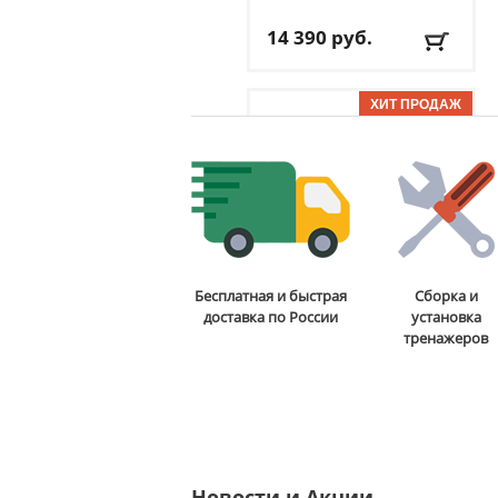
14 390
руб.
Доставка:
БЕСПЛАТНО,
2-3 дня
ОТЗЫВОВ: 7
Стойка для подтягиваний
Бесплатная и быстрая
Сборка и
и отжиманий DFC
Power
доставка по России
установка
Tower G006
тренажеров
13 590
руб.
Доставка:
БЕСПЛАТНО,
2-3 дня
ОТЗЫВОВ: 2
Новости и Акции