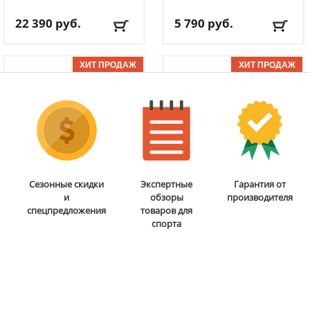
22 390
руб.
5 790
руб.
Доставка:
БЕСПЛАТНО,
Доставка:
795 руб., 2-3
2-3 дня
дня
ОТЗЫВОВ: 1
ОТЗЫВОВ: 11
Бита для аэрохоккея 75
Мобильная
Сезонные скидки
Экспертные
Гарантия от
мм DFC
B-056-003
баскетбольная стойка
и
обзоры
производителя
DFC
STAND48P
спецпредложения
товаров для
спорта
5 290
руб.
38 690
руб.
Доставка:
795 руб., 2-3
Доставка:
БЕСПЛАТНО,
дня
2-3 дня
ОТЗЫВОВ: 2
ОТЗЫВОВ: 2