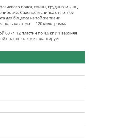
 плечевого пояса, спины, грудных мышц,
нировки. Сиденье и спинка с плотной
а для бицепса из той же ткани
ес пользователя — 120 килограмм.
й 60 кг:
12 пластин по 4,6 кг и 1 верхняя
ой оплетке так же гарантирует