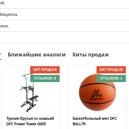
ой.
бицепса.
зки.
т
Ближайшие аналоги
Хиты продаж
ОТЗЫВОВ: 8
ОТЗЫВОВ: 2
Турник-брусья со скамьей
Баскетбольный мяч DFC
DFC
Power Tower G005
BALL7R