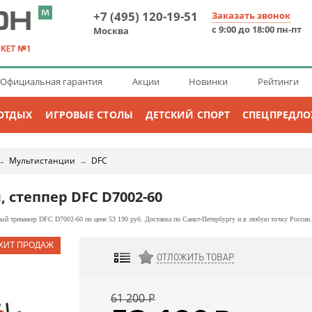
+7 (495) 120-19-51
Заказать звонок
с 9:00 до 18:00 пн-пт
Москва
Официальная гарантия
Акции
Новинки
Рейтинги
ОТДЫХ
ИГРОВЫЕ СТОЛЫ
ДЕТСКИЙ СПОРТ
СПЕЦПРЕДЛ
Мультистанции
DFC
→
→
, степпер DFC D7002-60
й тренажер DFC D7002-60 по цене 53 190 руб. Доставка по Санкт-Петербургу и в любую точку России.
ОТЛОЖИТЬ ТОВАР
ДОБАВИТЬ К СРАВНЕНИЮ
61 200
Р