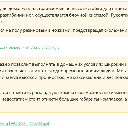
ля дома. Есть настраиваемые по высоте стойки для штанги.
 разгибаний ног, осуществляется блочной системой. Рукоятк
а.
ся на полу резиновыми ножками, предотвращая скольжени
ер VictoryFit VF-T66 - 25760 руб.
жер позволит выполнять в домашних условиях широкий к
я позволяет заниматься одновременно двоим людям. Мета
личается высокой прочностью, но максимальный вес польз
стоит отметить раскладную скамью с возможностью изменен
 недостаткам стоит отнести большие габариты комплекса, а 
ита DFC D900 - 125790 руб.