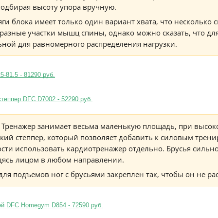
одбирая высоту упора вручную.
яги блока имеет только один вариант хвата, что несколько
разные участки мышц спины, однако можно сказать, что дл
ьной для равномерного распределения нагрузки.
-81.5 - 81290 руб.
степпер DFC D7002 - 52290 руб.
 Тренажер занимает весьма маленькую площадь, при высок
кий степпер, который позволяет добавить к силовым трени
сти использовать кардиотренажер отдельно. Брусья сильно
дясь лицом в любом направлении.
ля подъемов ног с брусьями закреплен так, чтобы он не рас
ей DFC Homegym D854 - 72590 руб.