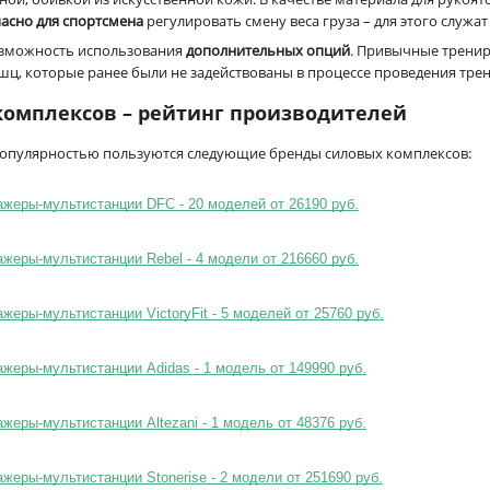
асно для спортсмена
регулировать смену веса груза – для этого служа
возможность использования
дополнительных опций
. Привычные трени
шц, которые ранее были не задействованы в процессе проведения тре
 комплексов – рейтинг производителей
 популярностью пользуются следующие бренды силовых комплексов:
жеры-мультистанции DFC - 20 моделей от 26190 руб.
еры-мультистанции Rebel - 4 модели от 216660 руб.
еры-мультистанции VictoryFit - 5 моделей от 25760 руб.
еры-мультистанции Adidas - 1 модель от 149990 руб.
еры-мультистанции Altezani - 1 модель от 48376 руб.
еры-мультистанции Stonerise - 2 модели от 251690 руб.