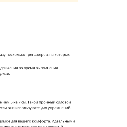
сразу несколько тренажеров, на которых
я движения во время выполнения
ортом
.
ее чем 5 на 7 см. Такой прочный силовой
если они используются для упражнений.
одимое для вашего комфорта. Идеальными
ок предпочтительнее полиуретан. В-