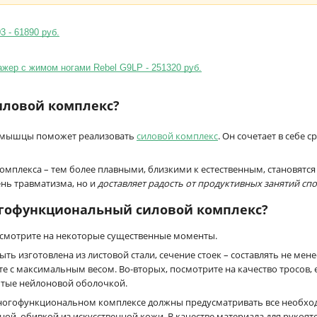
 - 61890 руб.
жер с жимом ногами Rebel G9LP - 251320 руб.
силовой комплекс?
 мышцы поможет реализовать
силовой комплекс
. Он сочетает в себе 
омплекса – тем более плавными, близкими к естественным, становятс
нь травматизма, но и
доставляет радость от продуктивных занятий сп
огофункциональный силовой комплекс?
осмотрите на некоторые существенные моменты.
ыть изготовлена из листовой стали, сечение стоек – составлять не мен
е с максимальным весом. Во-вторых, посмотрите на качество тросов, 
ытые нейлоновой оболочкой.
 многофункциональном комплексе должны предусматривать все необх
ной, обивкой из искусственной кожи. В качестве материала для рукоят