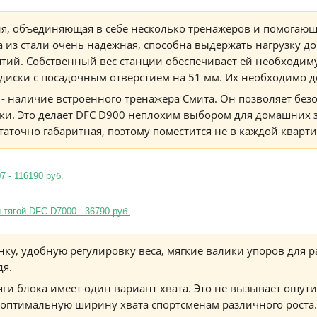
я, объединяющая в себе несколько тренажеров и помогающ
из стали очень надежная, способна выдержать нагрузку до
ятий. Собственный вес станции обеспечивает ей необходим
диски с посадочным отверстием на 51 мм. Их необходимо д
 - наличие встроенного тренажера Смита. Он позволяет бе
ки. Это делает DFC D900 неплохим выбором для домашних з
таточно габаритная, поэтому поместится не в каждой кварти
 - 116190 руб.
 тягой DFC D7000 - 36790 руб.
ку, удобную регулировку веса, мягкие валики упоров для р
дя.
яги блока имеет один вариант хвата. Это не вызывает ощути
 оптимальную ширину хвата спортсменам различного роста.