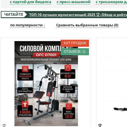
с партой для бицепса
с пресс-машиной
с тренажером д
ЧИТАЙТЕ
ТОП-10 лучших мультистанций 2025 🏆: Обзор и рейт
по популярности ↓
Сравнить выбранные товары (
0
)
ОТЗЫВОВ: 11
🏆
🏆