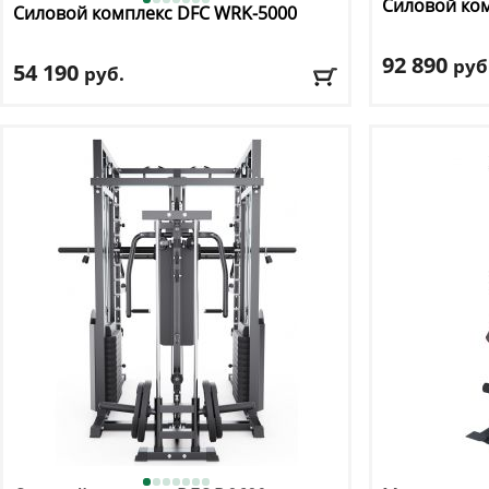
Силовой ко
Силовой комплекс DFC
WRK-5000
92 890
руб
54 190
руб.
Профиль рам
Цвет
: черный
Максимальный
Вес стека:
66 к
Доставка:
БЕСПЛАТНО, 2-3 дня
Доставка:
БЕС