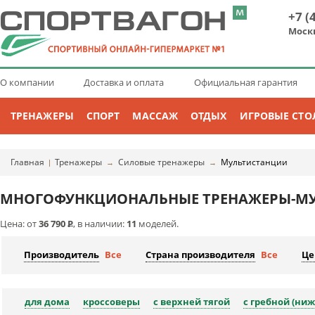
+7 (
Моск
О компании
Доставка и оплата
Официальная гарантия
ТРЕНАЖЕРЫ
СПОРТ
МАССАЖ
ОТДЫХ
ИГРОВЫЕ СТО
Главная
Тренажеры
Силовые тренажеры
Мультистанции
|
→
→
МНОГОФУНКЦИОНАЛЬНЫЕ ТРЕНАЖЕРЫ-МУ
Цена: от
36 790
Р
, в наличии:
11
моделей.
Производитель
Все
Страна производителя
Все
Це
для дома
кроссоверы
с верхней тягой
с гребной (ниж