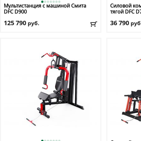
Мультистанция с машиной Смита
Силовой ком
DFC
D900
тягой DFC
D
125 790
36 790
руб.
руб
Цвет
: оранжевый
Цвет
: серый
Доставка:
БЕСПЛАТНО, 2-3 дня
Доставка:
БЕС