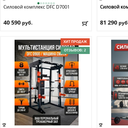
Силовой комплекс DFC
D7001
Силовой ко
40 590
81 290
руб.
руб
Весовой стек:
45 кг
Цвет
: черный
Вес пользователя:
до 120 кг
Доставка:
БЕС
Размер:
138 см х 103.5 см х 201 см
ОТЗЫВОВ: 2
Доставка:
БЕСПЛАТНО, 2-3 дня
🏆
🏆