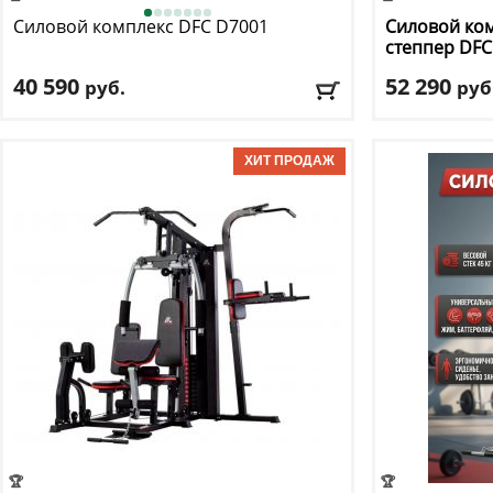
Силовой комплекс DFC
D7001
Силовой ком
степпер DF
40 590
52 290
руб.
руб
Весовой стек:
45 кг
Весовой стек:
Вес пользователя:
до 120 кг
Вес пользоват
Размер:
138 см х 103.5 см х 201 см
Брусья для о
Доставка:
БЕСПЛАТНО, 2-3 дня
Доставка:
БЕС
🏆
🏆