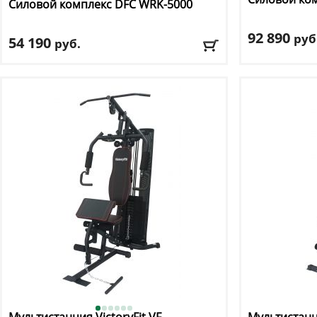
Силовой комплекс DFC
WRK-5000
92 890
руб
54 190
руб.
Профиль рам
Цвет
: черный
Максимальный
Вес стека:
66 к
Доставка:
БЕСПЛАТНО, 2-3 дня
Доставка:
БЕС