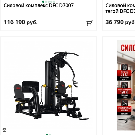
Силовой комплекс DFC
D7007
Силовой ком
тягой DFC
D
116 190
36 790
руб.
руб
Цвет
: черный
Цвет
: серый
Доставка:
БЕСПЛАТНО, 2-3 дня
Доставка:
БЕС
🏆