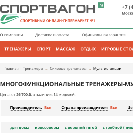
+7 (
Моск
О компании
Доставка и оплата
Официальная гарантия
ТРЕНАЖЕРЫ
СПОРТ
МАССАЖ
ОТДЫХ
ИГРОВЫЕ СТО
Главная
Тренажеры
Силовые тренажеры
Мультистанции
|
→
→
МНОГОФУНКЦИОНАЛЬНЫЕ ТРЕНАЖЕРЫ-МУЛ
Цена: от
26 700
Р
, в наличии:
14
моделей.
Производитель
Все
Страна производителя
Все
Це
для дома
кроссоверы
с верхней тягой
с гребной (ниж