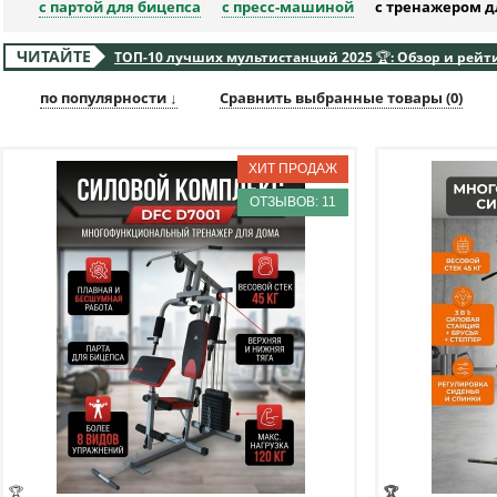
с партой для бицепса
с пресс-машиной
с тренажером д
ЧИТАЙТЕ
ТОП-10 лучших мультистанций 2025 🏆: Обзор и рейт
по популярности ↓
Сравнить выбранные товары (
0
)
ОТЗЫВОВ: 11
🏆
🏆