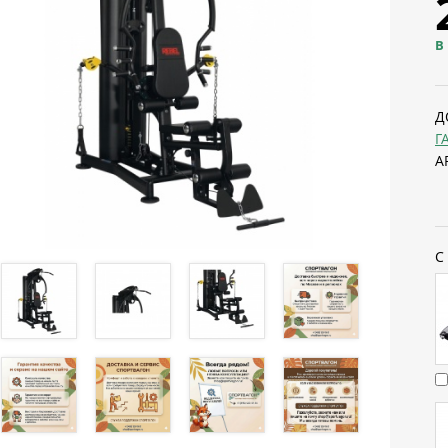
В
Д
Г
А
С