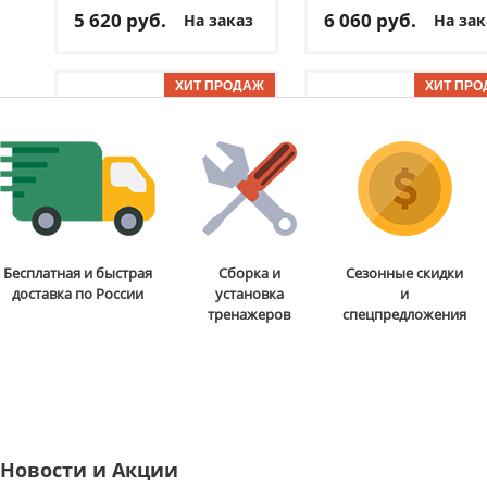
5 620
руб.
6 060
руб.
На заказ
На зак
Максимальная
Максимальная
нагрузка:
150 кг
нагрузка:
150 кг
Длина изделия:
86 см
Вес изделия:
7.6 кг
ОТЗЫВОВ: 1
ОТЗЫВОВ
Диаметр хвата:
32.5 мм
Длина изделия:
63 см
Доставка:
795 руб., 2-3
Доставка:
795 руб., 2-3
дня
дня
Стойка для гантелей на 10
Гиперэкстензия Rebel
P
Бесплатная и быстрая
Сборка и
Сезонные скидки
пар Original FitTools
доставка по России
установка
и
«Елочка»‎ FT-Y10
тренажеров
спецпредложения
20 790
руб.
34 660
руб.
Состав:
сталь
Использование:
Вес изделия:
15 кг
домашнее
Длина изделия:
66 см
Цвет:
черный
ОТЗЫВОВ: 1
ОТЗЫВОВ
Максимальная
Новости и Акции
Доставка:
БЕСПЛАТНО,
нагрузка:
120 кг