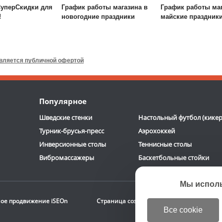
уперСкидки для
График работы магазина в
График работы маг
!
новогодние праздники
майские праздник
Будо-мат DFC
ППЭ-2020
Игровой стол-
трансформер DFC
Fun2 4 в
1
является публичной офертой
7 090
руб.
19 390
руб.
Доставка:
395 руб., 2-3
Доставка:
БЕСПЛАТНО,
Популярное
дня
2-3 дня
Шведские стенки
Настольный футбол (кикер
Турник-брусья-пресс
Аэрохоккей
Инверсионные столы
Теннисные столы
Вибромассажеры
Баскетбольные стойки
Мы испол
ое продвижение
iSEOn
Страница создана за 0.224 с | БД 0.166 с (
Все cookie