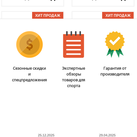
Доставка:
БЕСПЛАТНО,
Доставка:
795 руб., 2-3
2-3 дня
дня
ОТЗЫВОВ: 1
ОТЗЫВОВ: 11
Бита для аэрохоккея 75
Мобильная
Сезонные скидки
Экспертные
Гарантия от
мм DFC
B-056-003
баскетбольная стойка
и
обзоры
производителя
DFC
STAND48P
спецпредложения
товаров для
спорта
5 290
руб.
38 690
руб.
Доставка:
795 руб., 2-3
Доставка:
БЕСПЛАТНО,
дня
2-3 дня
ОТЗЫВОВ: 2
ОТЗЫВОВ: 2
25.12.2025
29.04.2025