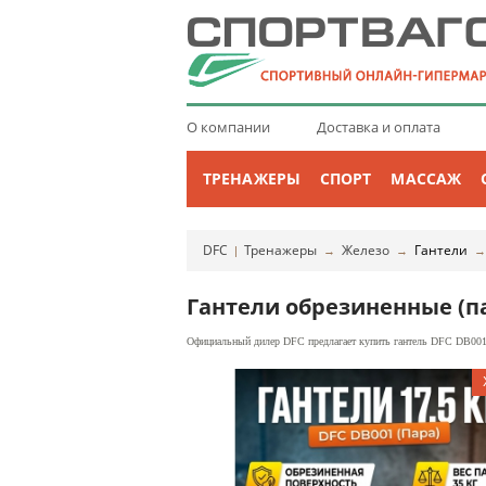
О компании
Доставка и оплата
ТРЕНАЖЕРЫ
СПОРТ
МАССАЖ
DFC
Тренажеры
Железо
Гантели
|
→
→
Гантели обрезиненные (па
Официальный дилер DFC предлагает купить гантель DFC DB001-1