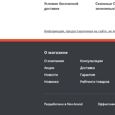
Условия бесплатной
Сезонные С
доставки
экономных
Валик для массажного
стола DFC
TS-P1
Информация, предоставленная на сайте, не 
6 690
руб.
Доставка:
795 руб., 2-3
О магазине
дня
ОТЗЫВОВ: 13
О компании
Консультации
Акции
Доставка
Новости
Гарантия
Новинки
Рейтинги товаров
Стационарная
баскетбольная стойка
Разработано в
Neo-brand
Эффективн
DFC
ING72G
116 190
руб.