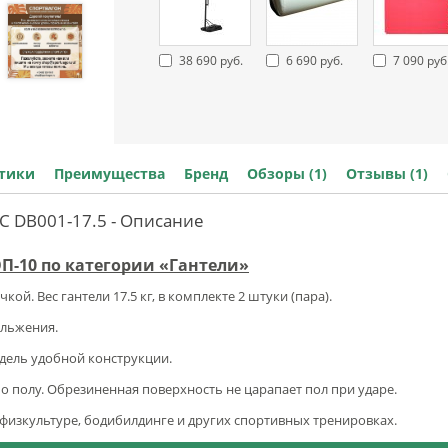
38 690 руб.
6 690 руб.
7 090 руб
стики
Преимущества
Бренд
Обзоры (1)
Отзывы (1)
C DB001-17.5 - Описание
ОП-10 по категории «Гантели»
й. Вес гантели 17.5 кг, в комплекте 2 штуки (пара).
ольжения.
дель удобной конструкции.
по полу. Обрезиненная поверхность не царапает пол при ударе.
 физкультуре, бодибилдинге и других спортивных тренировках.