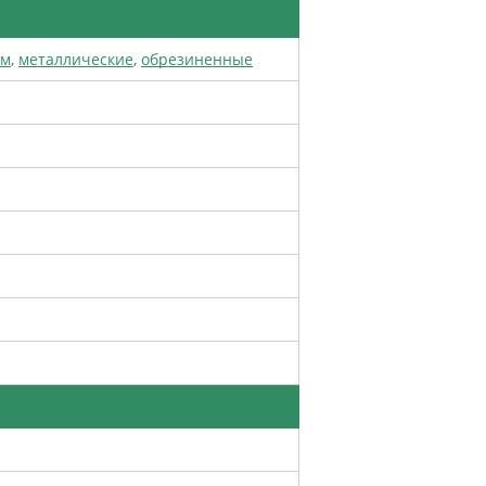
ом
,
металлические
,
обрезиненные