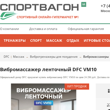
+7 (
Моск
О компании
Доставка и оплата
Официальная гарантия
ТРЕНАЖЕРЫ
СПОРТ
МАССАЖ
ОТДЫХ
ИГРОВЫЕ СТО
DFC
Массаж
Вибротренажеры для похудения
Вибромассажеры
|
→
→
Вибромассажер ленточный DFC VM10
Официальный дилер DFC предлагает купить вибромассажер DFC VM10 по цене 24 290 руб. Доставка по 
2