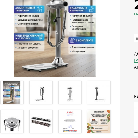
Н
Д
Г
А
Б