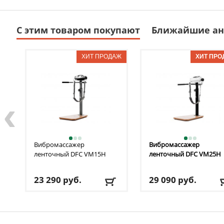
С этим товаром покупают
Ближайшие ан
‹
Вибромассажер
Вибромассажер
ленточный DFC
VM15H
ленточный DFC
VM25H
23 290
руб.
29 090
руб.
Макс. нагрузка:
100 кг
Макс. нагрузка:
100 кг
Размер:
75 х 60 х 98 см
Размер:
75 х 60 х 98 см
Вес:
12.5 кг
Вес:
12.5 кг