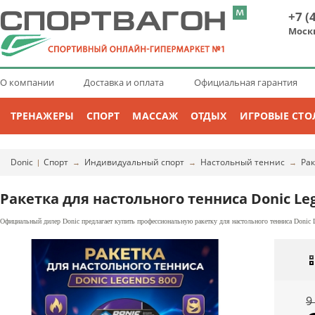
+7 (
Моск
О компании
Доставка и оплата
Официальная гарантия
ТРЕНАЖЕРЫ
СПОРТ
МАССАЖ
ОТДЫХ
ИГРОВЫЕ СТО
Donic
Спорт
Индивидуальный спорт
Настольный теннис
Ра
|
→
→
→
Ракетка для настольного тенниса Donic Le
Официальный дилер Donic предлагает купить профессиональную ракетку для настольного тенниса Donic L
9