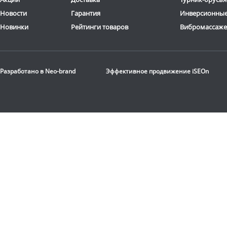
Новости
Гарантия
Инверсионные
Новинки
Рейтинги товаров
Вибромассаж
Стационарная
баскетбольная стойка
Разработано в
Neo-brand
Эффективное продвижение
iSEOn
DFC
ING72G
116 190
руб.
Доставка:
БЕСПЛАТНО,
2-3 дня