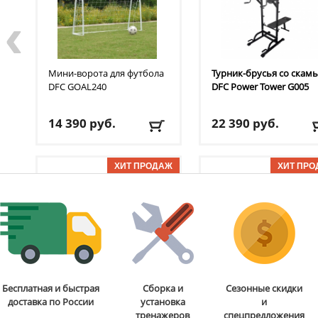
‹
Мини-ворота для футбола
Турник-брусья со скам
DFC
GOAL240
DFC
Power Tower G005
14 390
руб.
22 390
руб.
Доставка:
БЕСПЛАТНО,
Доставка:
БЕСПЛАТНО
2-3 дня
2-3 дня
ОТЗЫВОВ: 7
ОТЗЫВОВ
Стойка для подтягиваний
Бита для аэрохоккея 75
Бесплатная и быстрая
Сборка и
Сезонные скидки
и отжиманий DFC
Power
мм DFC
B-056-003
доставка по России
установка
и
Tower G006
тренажеров
спецпредложения