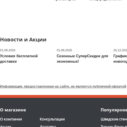
13 590
руб.
5 290
руб.
Доставка:
БЕСПЛАТНО,
Доставка:
795 руб., 2-3
2-3 дня
дня
ОТЗЫВОВ: 2
ОТЗЫВОВ
Новости и Акции
01.08.2026
01.08.2026
25.12.20
Условия бесплатной
Сезонные СуперСкидки для
График
доставки
экономных!
нового
Валик для массажного
Будо-мат DFC
ППЭ-2020
стола DFC
TS-P1
Информация, предоставленная на сайте, не является публичной офертой
6 690
руб.
7 090
руб.
Доставка:
795 руб., 2-3
Доставка:
395 руб., 2-3
О магазине
Популярно
дня
дня
ОТЗЫВОВ: 13
О компании
Консультации
Шведские стен
Акции
Доставка
Турник-брусья