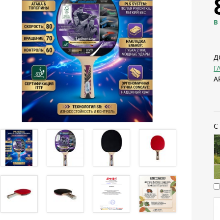
В
Д
Г
А
С