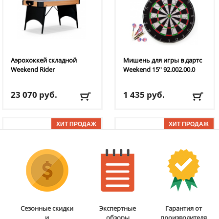
Аэрохоккей складной
Мишень для игры в дартс
Weekend
Rider
Weekend
15'' 92.002.00.0
23 070
руб.
1 435
руб.
Доставка:
БЕСПЛАТНО,
Доставка:
795 руб., 2-3
2-3 дня
дня
ОТЗЫВОВ: 2
Набор для игры в покер
Защитный чехол для
Сезонные скидки
Экспертные
Гарантия от
Weekend
50.031.00.0
складного теннисного
и
обзоры
производителя