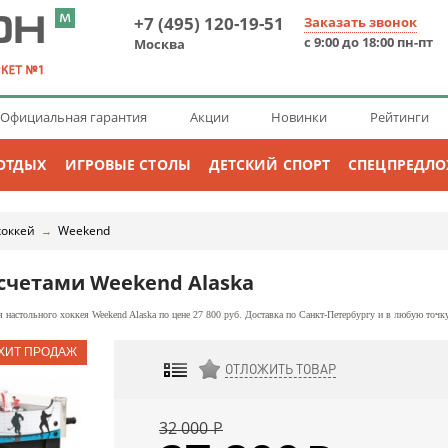
+7 (495) 120-19-51
Заказать звонок
с 9:00 до 18:00 пн-пт
Москва
Официальная гарантия
Акции
Новинки
Рейтинги
ОТДЫХ
ИГРОВЫЕ СТОЛЫ
ДЕТСКИЙ СПОРТ
СПЕЦПРЕДЛ
хоккей
Weekend
→
счетами Weekend Alaska
 настольного хоккея Weekend Alaska по цене 27 800 руб. Доставка по Санкт-Петербургу и в любую точк
ОТЛОЖИТЬ ТОВАР
ДОБАВИТЬ К СРАВНЕНИЮ
32 000
Р