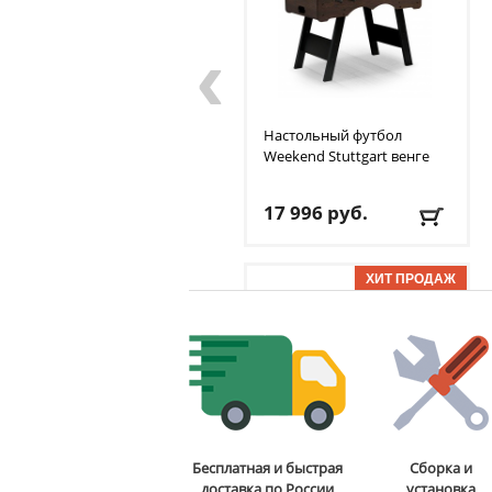
‹
Настольный футбол
Weekend
Stuttgart венге
17 996
руб.
Доставка:
БЕСПЛАТНО,
2-3 дня
ОТЗЫВОВ: 1
Теннисный стол для
Бесплатная и быстрая
Сборка и
помещений Weekend
доставка по России
установка