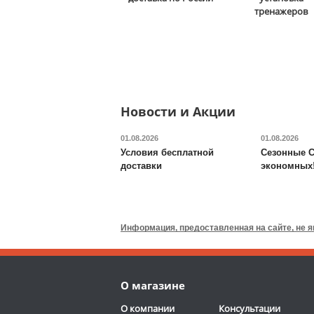
Winner S-200 Indoor
тренажеров
32 460
руб.
Доставка:
БЕСПЛАТНО,
2-3 дня
Новости и Акции
01.08.2026
01.08.2026
Условия бесплатной
Сезонные С
доставки
экономных
Кресло бильярдное
Weekend
40.501.49.1
махагон
Информация, предоставленная на сайте, не 
38 160
руб.
Доставка:
БЕСПЛАТНО,
О магазине
2-3 дня
ОТЗЫВОВ: 1
О компании
Консультации