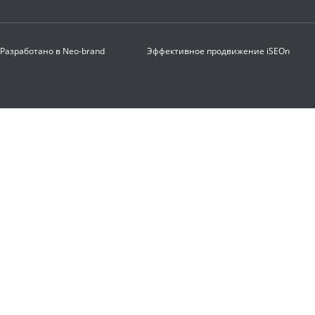
Разработано в
Neo-brand
Эффективное продвижение
iSEOn