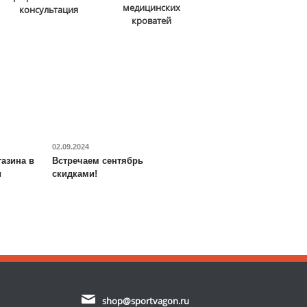
медицинских
консультация
кроватей
02.09.2024
азина в
Встречаем сентябрь
и
скидками!
shop@sportvagon.ru