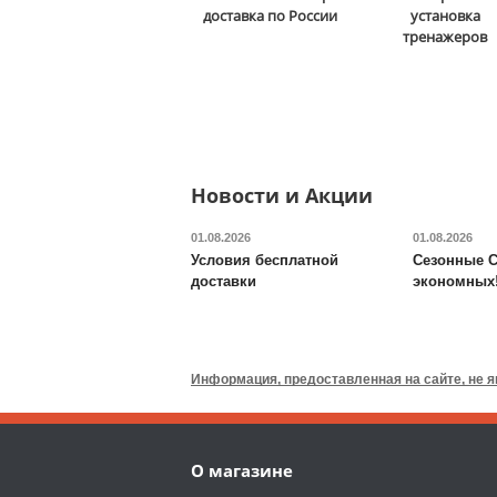
доставка по России
установка
Masters Physiotech A260
тренажеров
58 392
руб.
Кол-во программ
: 18
Макс. вес
: 130 кг
Скорость
: 16 км/ч
Мощность двигателя
: 2
Новости и Акции
ОТЗЫВОВ: 2
л.с.
Регулировка угла
01.08.2026
01.08.2026
наклона
: автоматическая
Условия бесплатной
Сезонные С
доставки
экономных
Доставка:
БЕСПЛАТНО,
2-3 дня
Беговая дорожка для
реабилитации DFC
Boss II
T-B2
Информация, предоставленная на сайте, не 
58 090
руб.
Кол-во программ
: 0
О магазине
Макс. вес
: 159 кг