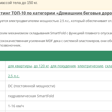
ассой тела до 150 кг.
йтинг ТОП-10 по категории «Домашние беговые дор
уется электродвигателем мощностью 2.5 л.с., который обеспечивает о
ким механизмом складывания SmartFold с функцией плавного опуска
сококачественная усиленная MDF дека с системой эластомеров, они 
 позвоночник.
для квартиры
,
до 120 кг
,
для похудения
,
электрические
,
скл
2,5 л.с.
DC (постоянной мощности)
гидравлическая SmartFold
1-16 км/ч