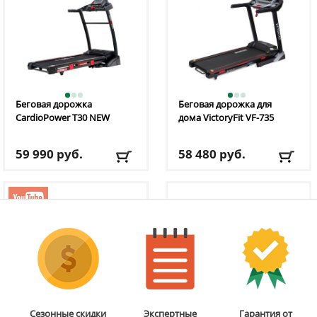
Беговая дорожка
Беговая дорожка для
CardioPower
T30 NEW
дома VictoryFit
VF-735
59 990
руб.
58 480
руб.
Кол-во программ
: 18
Кол-во программ
: 12
Макс. вес
: 135 кг
Макс. вес
: 130 кг
Скорость
: 16 км/ч
Скорость
: 16 км/ч
Мощность двигателя
: 3
Мощность двигателя
: 3
л.с.
л.с.
Регулировка угла
Регулировка угла
наклона
: автоматическая
наклона
: автоматическая
Доставка:
БЕСПЛАТНО,
Доставка:
БЕСПЛАТНО,
2-3 дня
2-3 дня
Сезонные скидки
Экспертные
Гарантия от
Беговая дорожка для
Домашняя беговая