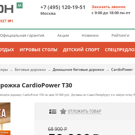
+7 (495) 120-19-51
Заказать звонок
с 9:00 до 18:00 пн-пт
Москва
Официальная гарантия
Акции
Новинки
Рейтинги
ОТДЫХ
ИГРОВЫЕ СТОЛЫ
ДЕТСКИЙ СПОРТ
СПЕЦПРЕДЛ
жеры
Беговые дорожки
Домашние беговые дорожки
CardioPower
→
→
→
рожка CardioPower T30
говую дорожку CardioPower T30 по цене 59 900 руб. Доставка по Санкт-Петербургу и в любую точку Р
ОТЛОЖИТЬ ТОВАР
ДОБАВИТЬ К СРАВНЕНИЮ
68 900
Р