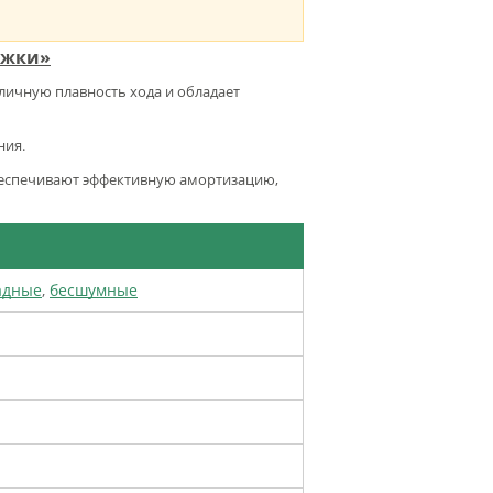
ожки»
тличную плавность хода и обладает
ния.
обеспечивают эффективную амортизацию,
адные
,
бесшумные