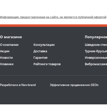
2-3 дня
Домашняя беговая
Беговая дорожка
дорожка Dfit
Tigra X New
CardioPower
T30 NEW
Информация, предоставленная на сайте, не является публичной офертой
61 490
руб.
59 990
руб.
Кол-во программ
: 15
Кол-во программ
: 18
О магазине
Популярно
Макс. вес
: 130 кг
Макс. вес
: 135 кг
Скорость
: 16 км/ч
Скорость
: 16 км/ч
О компании
Консультации
Шведские стен
Мощность двигателя
: 3
Мощность двигателя
Акции
Доставка
Турник-брусья
л.с.
л.с.
Регулировка угла
Регулировка угла
Новости
Гарантия
Инверсионные
наклона
: автоматическая
наклона
: автоматичес
Новинки
Рейтинги товаров
Вибромассаж
Доставка:
БЕСПЛАТНО,
Доставка:
БЕСПЛАТНО
2-3 дня
2-3 дня
Разработано в
Neo-brand
Эффективное продвижение
iSEOn