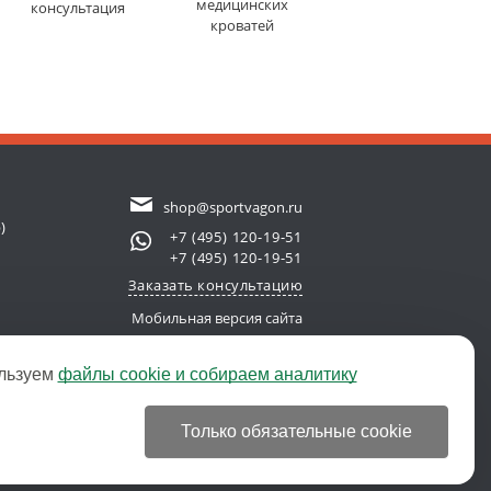
медицинских
консультация
кроватей
shop@sportvagon.ru
)
+7 (495) 120-19-51
+7 (495) 120-19-51
Заказать консультацию
Мобильная версия сайта
льзуем
файлы cookie и собираем аналитику
new server)
© 2011-2026 SportVagon.ru
Только обязательные cookie