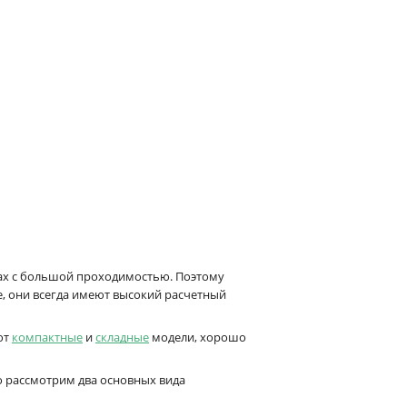
лах с большой проходимостью. Поэтому
е, они всегда имеют высокий расчетный
ют
компактные
и
складные
модели, хорошо
о рассмотрим два основных вида