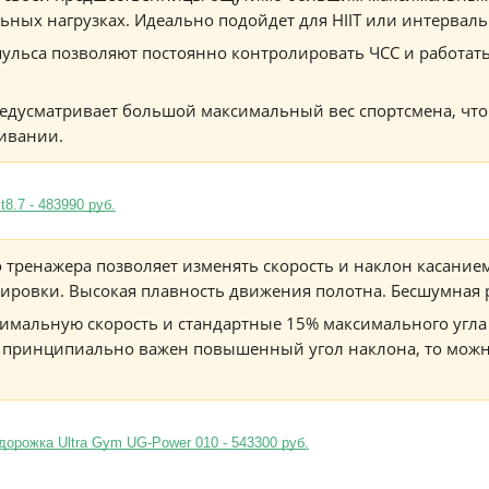
ьных нагрузках. Идеально подойдет для HIIT или интервал
пульса позволяют постоянно контролировать ЧСС и работат
едусматривает большой максимальный вес спортсмена, что 
живании.
8.7 - 483990 руб.
 тренажера позволяет изменять скорость и наклон касанием 
нировки. Высокая плавность движения полотна. Бесшумная 
имальную скорость и стандартные 15% максимального угла 
 принципиально важен повышенный угол наклона, то можн
орожка Ultra Gym UG-Power 010 - 543300 руб.