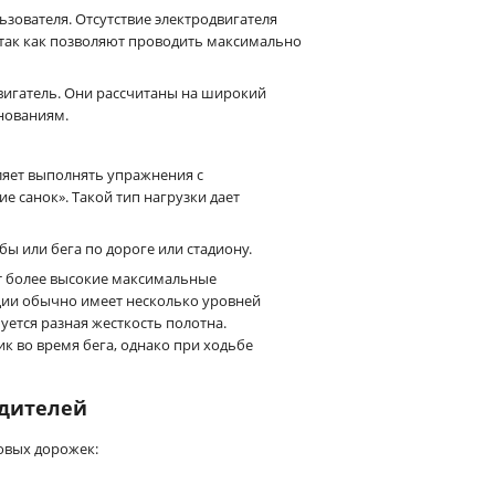
зователя. Отсутствие электродвигателя
 так как позволяют проводить максимально
вигатель. Они рассчитаны на широкий
внованиям.
яет выполнять упражнения с
е санок». Такой тип нагрузки дает
ы или бега по дороге или стадиону.
т более высокие максимальные
ции обычно имеет несколько уровней
уется разная жесткость полотна.
к во время бега, однако при ходьбе
одителей
овых дорожек: