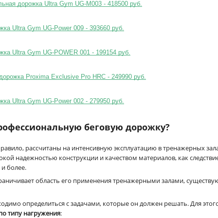
ьная дорожка Ultra Gym UG-M003 - 418500 руб.
жка Ultra Gym UG-Power 009 - 393660 руб.
жка Ultra Gym UG-POWER 001 - 199154 руб.
орожка Proxima Exclusive Pro HRC - 249990 руб.
жка Ultra Gym UG-Power 002 - 279950 руб.
 профессиональную беговую дорожку?
 правило, рассчитаны на интенсивную эксплуатацию в тренажерных за
окой надежностью конструкции и качеством материалов, как следстви
и более.
граничивает область его применения тренажерными залами, существу
одимо определиться с задачами, которые он должен решать. Для этог
по типу нагружения
: