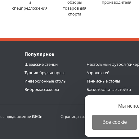
и
обзоры
производителя
спецпредложения
товаров для
спорта
Популярное
Шведские стенки
Настольный футбол (кикер
Турник-брусья-пресс
Аэрохоккей
Инверсионные столы
Теннисные столы
Вибромассажеры
Баскетбольные стойки
Мы испо
ое продвижение
iSEOn
Страница создана за 0.338 с | БД 0.238 с (
Все cookie