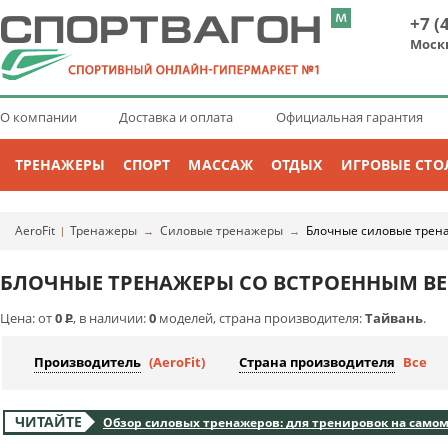
+7 (
Моск
О компании
Доставка и оплата
Официальная гарантия
ТРЕНАЖЕРЫ
СПОРТ
МАССАЖ
ОТДЫХ
ИГРОВЫЕ СТО
AeroFit
Тренажеры
Силовые тренажеры
Блочные силовые трен
|
→
→
БЛОЧНЫЕ ТРЕНАЖЕРЫ СО ВСТРОЕННЫМ ВЕ
Цена: от
0
Р
, в наличии:
0
моделей, страна производителя:
Тайвань
.
Производитель
(AeroFit)
Страна производителя
Все
ЧИТАЙТЕ
Обзор силовых тренажеров: для тренировок на самом