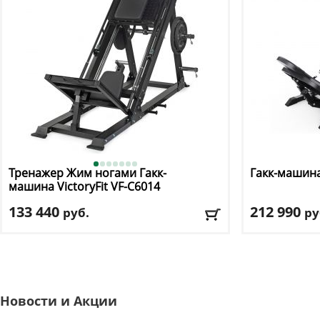
Тренажер Жим ногами Гакк-
Гакк-машина
машина VictoryFit
VF-C6014
133 440
212 990
руб.
ру
Весовой стек
: 282 кг
Весовой стек
:
Тип тренажера
: приседания/жим ногами
Тип тренажер
Цвет
: черный
Цвет
: черный
Доставка:
БЕСПЛАТНО, 2-3 дня
Доставка:
БЕС
Новости и Акции