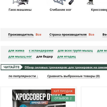
Гакк-машины
Сгибание ног
Кроссове
Производитель
Все
Страна производителя
Все
Ве
для жима
с эспандерами
для всех групп мышц
для м
для мышц ног
для бедер
для ягодиц
ЧИТАЙТЕ
Обзор силовых тренажеров: для тренировок на самом
по популярности ↓
Сравнить выбранные товары (
0
)
ОТЗЫВОВ: 2