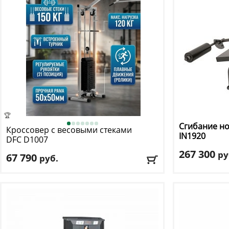
🏆
Сгибание но
Кроссовер с весовыми стеками
IN1920
DFC
D1007
267 300
ру
67 790
руб.
Весовой стек
:
Весовой стек
: 75 кг
Тип тренажер
Тип тренажера
: кроссовер
Цвет
: черный
Доставка:
БЕСПЛАТНО, 2-3 дня
Доставка:
БЕС