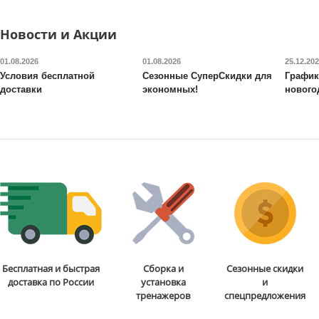
Толщина столешницы, мм
: 16
Складной
: да
Уровень игры
: любительский
Толщина сто
Новости и Акции
Уровень игры
Доставка:
БЕСПЛАТНО, 2-3 дня
Доставка:
БЕС
01.08.2026
01.08.2026
25.12.20
Условия бесплатной
Сезонные СуперСкидки для
График
доставки
экономных!
нового
Бесплатная и быстрая
Сборка и
Сезонные скидки
доставка по России
установка
и
тренажеров
спецпредложения