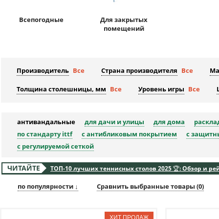
Всепогодные
Для закрытых
помещений
Производитель
Все
Страна производителя
Все
Ма
Толщина столешницы, мм
Все
Уровень игры
Все
антивандальные
для дачи и улицы
для дома
раскла
по стандарту ittf
с антибликовым покрытием
с защитн
с регулируемой сеткой
ЧИТАЙТЕ
ТОП-10 лучших теннисных столов 2025 🏆: Обзор и ре
по популярности ↓
Сравнить выбранные товары (
0
)