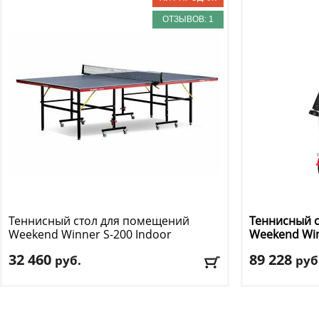
ОТЗЫВОВ: 1
Теннисный стол для помещений
Теннисный 
Weekend
Winner S-200 Indoor
Weekend
Wi
32 460
89 228
руб.
руб
Материал столешницы
: МДФ
Материал ст
Сетка
: да
покрытие
Складной
: да
Сетка
: да