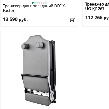
Тренажер дл
Тренажер для приседаний DFC
X-
UG-KJ1267
Factor
112 266
ру
13 590
руб.
Материал ра
Макс. нагрузка:
100 кг
Размер в соб
Размер в рабочем виде:
86.5-97 х 44.5 х 45-51
см
см
Вес нетто:
88 к
Вес нетто:
9.4 кг
Доставка:
БЕС
Доставка:
БЕСПЛАТНО, 2-3 дня