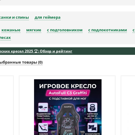
санки и спины
для геймера
кожаные
мягкие
с подголовником
с подлокотниками
с
лесах
ких кресел 2025 🏆: Обзор и рейтинг
ыбранные товары (
0
)