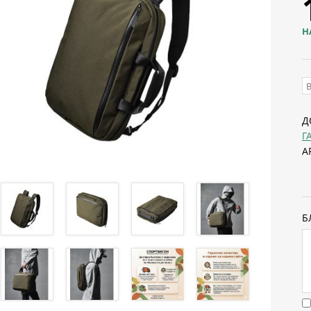
Н
Д
Г
А
Б