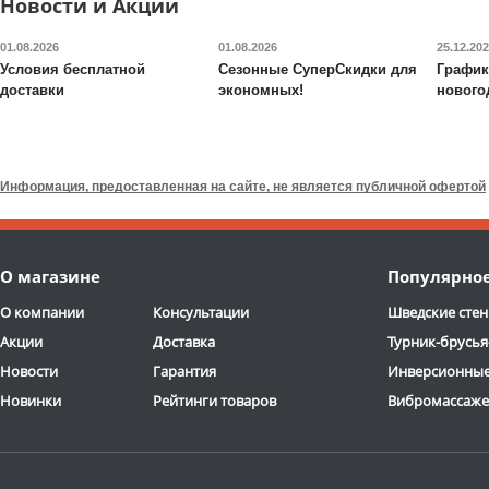
Новости и Акции
Доставка:
БЕСПЛАТНО,
Доставка:
БЕСПЛАТНО
2-3 дня
2-3 дня
01.08.2026
01.08.2026
25.12.20
Условия бесплатной
Сезонные СуперСкидки для
График
доставки
экономных!
нового
Информация, предоставленная на сайте, не является публичной офертой
О магазине
Популярно
О компании
Консультации
Шведские стен
Акции
Доставка
Турник-брусья
Новости
Гарантия
Инверсионные
Новинки
Рейтинги товаров
Вибромассаж