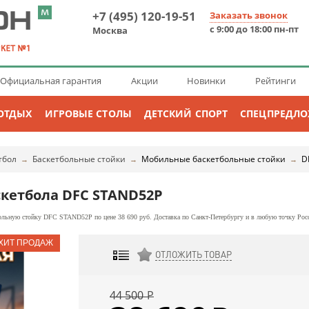
+7 (495) 120-19-51
Заказать звонок
с 9:00 до 18:00 пн-пт
Москва
Официальная гарантия
Акции
Новинки
Рейтинги
ОТДЫХ
ИГРОВЫЕ СТОЛЫ
ДЕТСКИЙ СПОРТ
СПЕЦПРЕДЛ
тбол
Баскетбольные стойки
Мобильные баскетбольные стойки
D
→
→
→
скетбола DFC STAND52P
льную стойку DFC STAND52P по цене 38 690 руб. Доставка по Санкт-Петербургу и в любую точку Рос
ОТЛОЖИТЬ ТОВАР
ДОБАВИТЬ К СРАВНЕНИЮ
44 500
Р