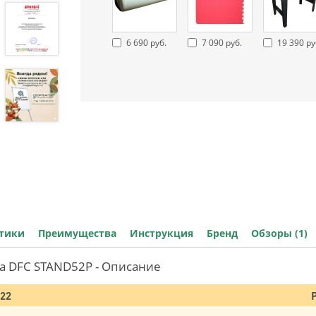
6 690 руб.
7 090 руб.
19 390 ру
стики
Преимущества
Инструкция
Бренд
Обзоры (1)
а DFC STAND52P - Описание
022