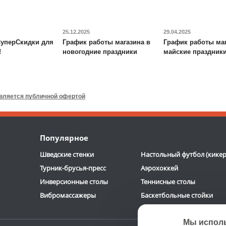
ОТЗЫВОВ: 2
ОТЗЫВОВ: 13
25.12.2025
29.04.2025
уперСкидки для
График работы магазина в
График работы маг
!
новогодние праздники
майские праздник
Игровой стол-
Стационарная
трансформер DFC
Fun2 4 в
баскетбольная стойка
1
DFC
ING72G
является публичной офертой
19 390
руб.
116 190
руб.
Доставка:
БЕСПЛАТНО,
Доставка:
БЕСПЛАТНО,
Популярное
2-3 дня
2-3 дня
Шведские стенки
Настольный футбол (кикер
Турник-брусья-пресс
Аэрохоккей
Инверсионные столы
Теннисные столы
Вибромассажеры
Баскетбольные стойки
Мы испол