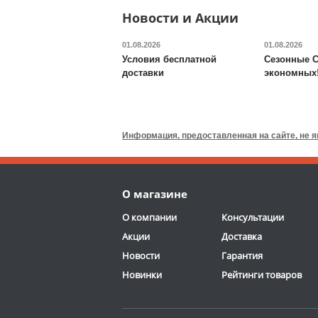
ОТЗЫВОВ: 2
Новости и Акции
01.08.2026
01.08.2026
Условия бесплатной
Сезонные С
доставки
экономных
Будо-мат DFC
ППЭ-2020
Информация, предоставленная на сайте, не 
7 090
руб.
Доставка:
395 руб., 2-3
О магазине
дня
ОТЗЫВОВ: 7
О компании
Консультации
Акции
Доставка
Новости
Гарантия
Новинки
Рейтинги товаров
Гиперэкстензия с