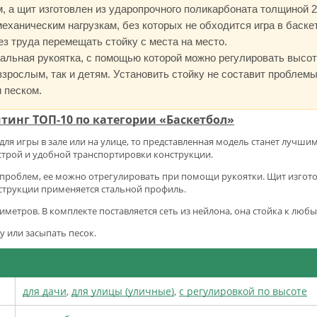
а щит изготовлен из ударопрочного поликарбоната толщиной 2,
еханическим нагрузкам, без которых не обходится игра в баске
ез труда перемещать стойку с места на место.
альная рукоятка, с помощью которой можно регулировать высоту
взрослым, так и детям. Установить стойку не составит проблемы
 песком.
тинг ТОП-10 по категории «Баскетбол»
для игры в зале или на улице, то представленная модель станет лучш
трой и удобной транспортировки конструкции.
 проблем, ее можно отрегулировать при помощи рукоятки. Щит изгото
нструкции применяется стальной профиль.
метров. В комплекте поставляется сеть из нейлона, она стойка к люб
у или засыпать песок.
для дачи
,
для улицы (уличные)
,
с регулировкой по высоте