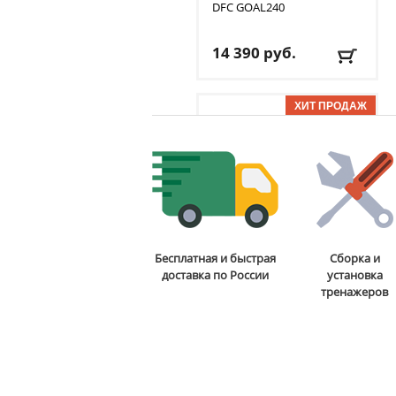
DFC
GOAL240
14 390
руб.
Доставка:
БЕСПЛАТНО,
2-3 дня
ОТЗЫВОВ: 7
Стойка для подтягиваний
Бесплатная и быстрая
Сборка и
и отжиманий DFC
Power
доставка по России
установка
Tower G006
тренажеров
13 590
руб.
Доставка:
БЕСПЛАТНО,
2-3 дня