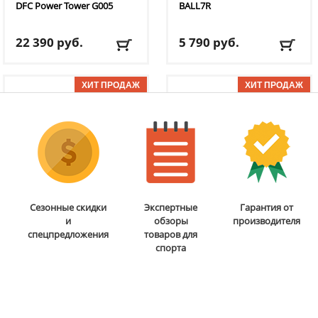
DFC
Power Tower G005
BALL7R
22 390
руб.
5 790
руб.
Доставка:
БЕСПЛАТНО,
Доставка:
795 руб., 2-3
2-3 дня
дня
ОТЗЫВОВ: 1
ОТЗЫВОВ: 2
Бита для аэрохоккея 75
Валик для массажного
Сезонные скидки
Экспертные
Гарантия от
мм DFC
B-056-003
стола DFC
TS-P1
и
обзоры
производителя
спецпредложения
товаров для
спорта
5 290
руб.
6 690
руб.
Доставка:
795 руб., 2-3
Доставка:
795 руб., 2-3
дня
дня