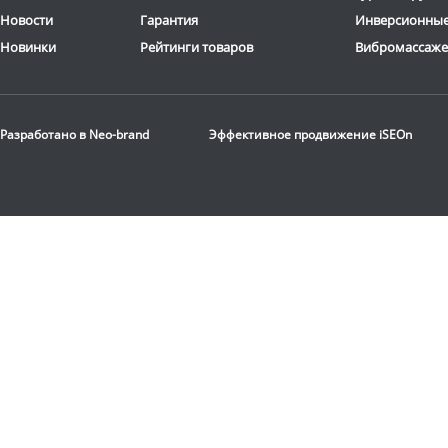
Новости
Гарантия
Инверсионные
Новинки
Рейтинги товаров
Вибромассаж
Гиперэкстензия с
регулировкой DFC
Разработано в
Neo-brand
Эффективное продвижение
iSEOn
Homegym SUB027
14 590
руб.
Доставка:
БЕСПЛАТНО,
2-3 дня