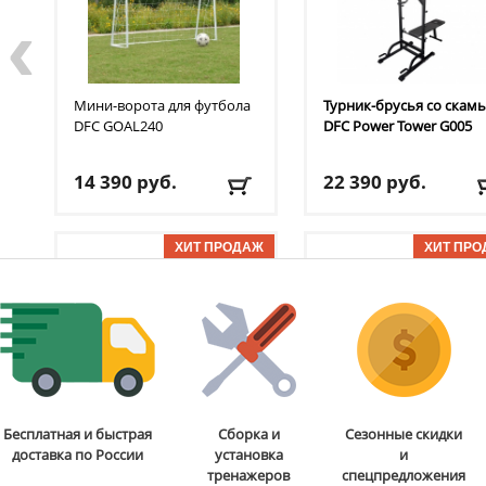
‹
Мини-ворота для футбола
Турник-брусья со скам
DFC
GOAL240
DFC
Power Tower G005
14 390
руб.
22 390
руб.
Доставка:
БЕСПЛАТНО,
Доставка:
БЕСПЛАТНО
2-3 дня
2-3 дня
ОТЗЫВОВ: 7
ОТЗЫВОВ
Стойка для подтягиваний
Бита для аэрохоккея 75
Бесплатная и быстрая
Сборка и
Сезонные скидки
и отжиманий DFC
Power
мм DFC
B-056-003
доставка по России
установка
и
Tower G006
тренажеров
спецпредложения