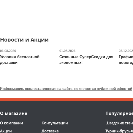
13 590
руб.
5 290
руб.
Доставка:
БЕСПЛАТНО,
Доставка:
795 руб., 2-3
2-3 дня
дня
ОТЗЫВОВ: 2
ОТЗЫВОВ
Новости и Акции
01.08.2026
01.08.2026
25.12.20
Условия бесплатной
Сезонные СуперСкидки для
График
доставки
экономных!
нового
Будо-мат DFC
ППЭ-2020
Игровой стол-
трансформер DFC
Fun2 
1
Информация, предоставленная на сайте, не является публичной офертой
7 090
руб.
19 390
руб.
Доставка:
395 руб., 2-3
Доставка:
БЕСПЛАТНО
О магазине
Популярно
дня
2-3 дня
ОТЗЫВОВ: 7
О компании
Консультации
Шведские стен
Акции
Доставка
Турник-брусья