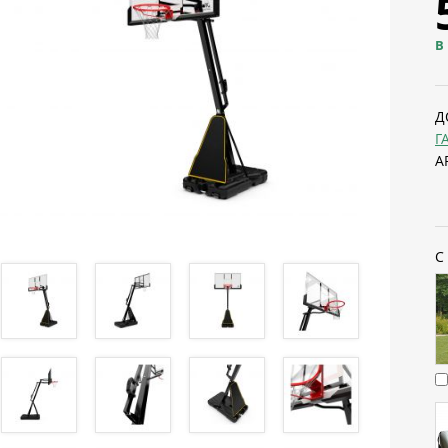
В
Д
Г
А
С