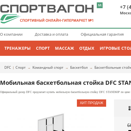
+7 (
Моск
О компании
Доставка и оплата
Официальная гарантия
ТРЕНАЖЕРЫ
СПОРТ
МАССАЖ
ОТДЫХ
ИГРОВЫЕ СТО
DFC
Спорт
Командный спорт
Баскетбол
Баскетбольные стой
|
→
→
→
Мобильная баскетбольная стойка DFC STA
Официальный дилер DFC предлагает купить мобильную баскетбольную стойку DFC STAND60P по цене 58
6