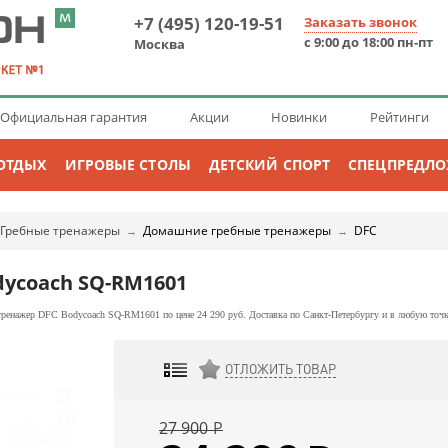
+7 (495) 120-19-51
Заказать звонок
с 9:00 до 18:00 пн-пт
Москва
Официальная гарантия
Акции
Новинки
Рейтинги
ОТДЫХ
ИГРОВЫЕ СТОЛЫ
ДЕТСКИЙ СПОРТ
СПЕЦПРЕДЛ
Гребные тренажеры
Домашние гребные тренажеры
DFC
→
→
dycoach SQ-RM1601
ренажер DFC Bodycoach SQ-RM1601 по цене 24 290 руб. Доставка по Санкт-Петербургу и в любую точк
ОТЛОЖИТЬ ТОВАР
ДОБАВИТЬ К СРАВНЕНИЮ
27 900
Р