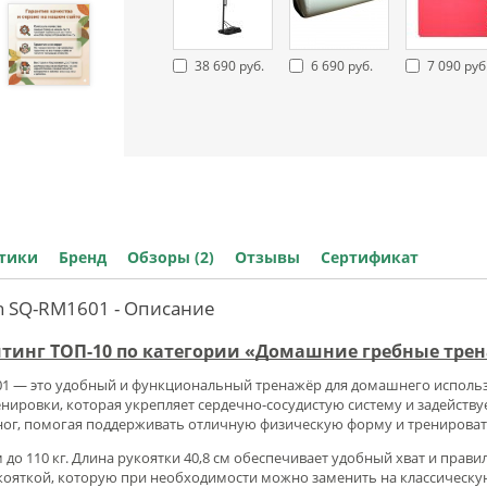
38 690 руб.
6 690 руб.
7 090 руб
стики
Бренд
Обзоры (2)
Отзывы
Сертификат
h SQ-RM1601 - Описание
ейтинг ТОП-10 по категории «Домашние гребные тре
1 — это удобный и функциональный тренажёр для домашнего использо
енировки, которая укрепляет сердечно-сосудистую систему и задейст
 ног, помогая поддерживать отличную физическую форму и тренировать
 до 110 кг. Длина рукоятки 40,8 см обеспечивает удобный хват и пра
кояткой, которую при необходимости можно заменить на классическую