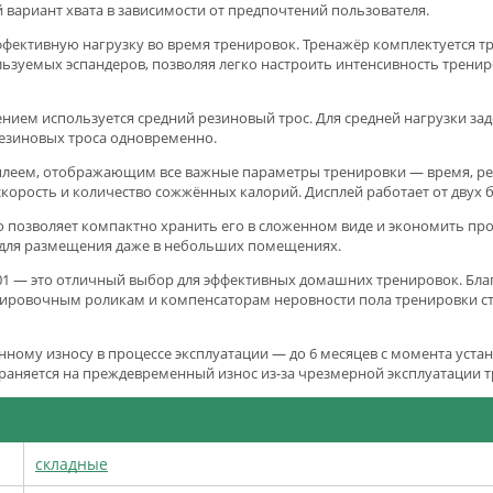
вариант хвата в зависимости от предпочтений пользователя.
ффективную нагрузку во время тренировок. Тренажёр комплектуется т
льзуемых эспандеров, позволяя легко настроить интенсивность тренир
нием используется средний резиновый трос. Для средней нагрузки заде
езиновых троса одновременно.
еем, отображающим все важные параметры тренировки — время, реж
корость и количество сожжённых калорий. Дисплей работает от двух ба
 позволяет компактно хранить его в сложенном виде и экономить прос
для размещения даже в небольших помещениях.
1 — это отличный выбор для эффективных домашних тренировок. Бла
ртировочным роликам и компенсаторам неровности пола тренировки 
нному износу в процессе эксплуатации — до 6 месяцев с момента уста
раняется на преждевременный износ из-за чрезмерной эксплуатации 
складные