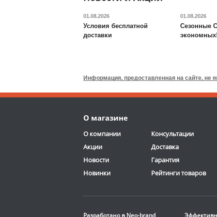
01.08.2026
01.08.2026
Условия бесплатной
Сезонные С
доставки
экономных
Валик для массажного
стола DFC
TS-P1
Информация, предоставленная на сайте, не 
6 690
руб.
Доставка:
795 руб., 2-3
О магазине
дня
ОТЗЫВОВ: 13
О компании
Консультации
Акции
Доставка
Новости
Гарантия
Новинки
Рейтинги товаров
Стационарная
баскетбольная стойка
Разработано в
Neo-brand
Эффективн