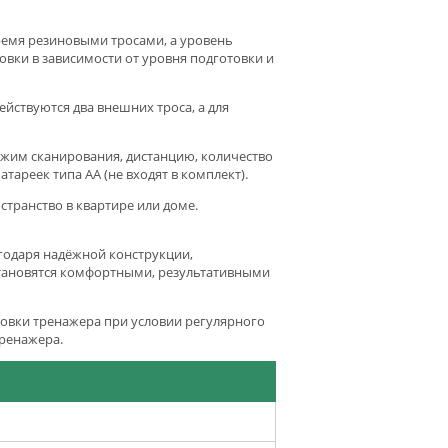
ремя резиновыми тросами, а уровень
овки в зависимости от уровня подготовки и
йствуются два внешних троса, а для
им сканирования, дистанцию, количество
тареек типа AA (не входят в комплект).
транство в квартире или доме.
годаря надёжной конструкции,
становятся комфортными, результативными
новки тренажера при условии регулярного
тренажера.