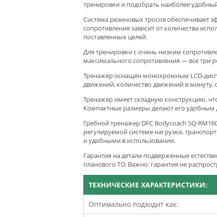
тренировки и подобрать наиболее удобный 
Система резиновых тросов обеспечивает э
сопротивления зависит от количества испо
поставленных целей.
Для тренировки с очень низким сопротивле
максимального сопротивления — все три р
Тренажёр оснащён монохромным LCD-диспл
движений, количество движений в минуту, с
Тренажёр имеет складную конструкцию, что
Компактные размеры делают его удобным 
Гребной тренажер DFC Bodycoach SQ-RM160
регулируемой системе нагрузки, транспо
и удобными в использовании.
Гарантия на детали подверженные естестве
планового ТО. Важно:
гарантия не распрост
ТЕХНИЧЕСКИЕ ХАРАКТЕРИСТИКИ:
Оптимально подходит как: