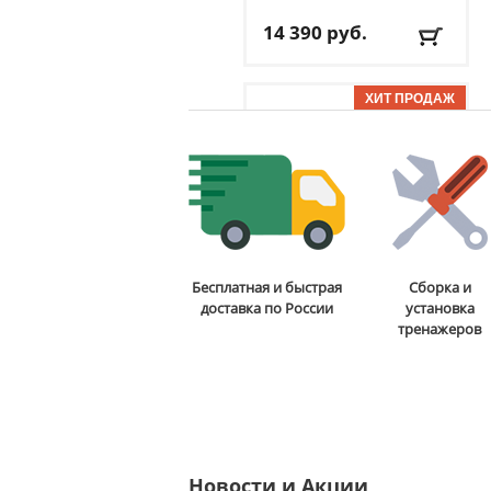
14 390
руб.
Доставка:
БЕСПЛАТНО,
2-3 дня
ОТЗЫВОВ: 7
Стойка для подтягиваний
Бесплатная и быстрая
Сборка и
и отжиманий DFC
Power
доставка по России
установка
Tower G006
тренажеров
13 590
руб.
Доставка:
БЕСПЛАТНО,
2-3 дня
ОТЗЫВОВ: 2
Новости и Акции