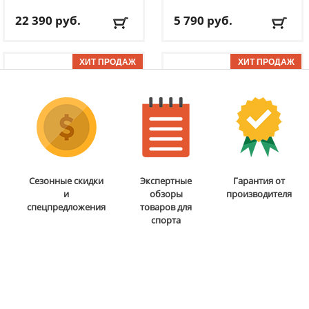
22 390
руб.
5 790
руб.
Доставка:
БЕСПЛАТНО,
Доставка:
795 руб., 2-3
2-3 дня
дня
ОТЗЫВОВ: 1
ОТЗЫВОВ: 11
Бита для аэрохоккея 75
Мобильная
Сезонные скидки
Экспертные
Гарантия от
мм DFC
B-056-003
баскетбольная стойка
и
обзоры
производителя
DFC
STAND48P
спецпредложения
товаров для
спорта
5 290
руб.
38 690
руб.
Доставка:
795 руб., 2-3
Доставка:
БЕСПЛАТНО,
дня
2-3 дня
ОТЗЫВОВ: 2
ОТЗЫВОВ: 2