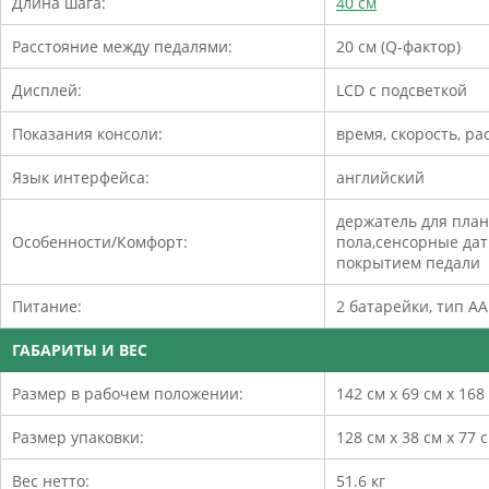
Длина шага:
40 см
Расстояние между педалями:
20 см (Q-фактор)
Дисплей:
LCD с подсветкой
Показания консоли:
время, скорость, ра
Язык интерфейса:
английский
держатель для пла
Особенности/Комфорт:
пола,сенсорные да
покрытием педали
Питание:
2 батарейки, тип АА
ГАБАРИТЫ И ВЕС
Размер в рабочем положении:
142 см х 69 см х 168
Размер упаковки:
128 см х 38 см х 77 
Вес нетто:
51.6 кг