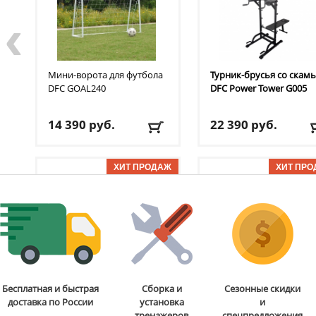
‹
Мини-ворота для футбола
Турник-брусья со скам
DFC
GOAL240
DFC
Power Tower G005
14 390
руб.
22 390
руб.
Доставка:
БЕСПЛАТНО,
Доставка:
БЕСПЛАТНО
2-3 дня
2-3 дня
ОТЗЫВОВ: 7
ОТЗЫВОВ
Стойка для подтягиваний
Бита для аэрохоккея 75
Бесплатная и быстрая
Сборка и
Сезонные скидки
и отжиманий DFC
Power
мм DFC
B-056-003
доставка по России
установка
и
Tower G006
тренажеров
спецпредложения