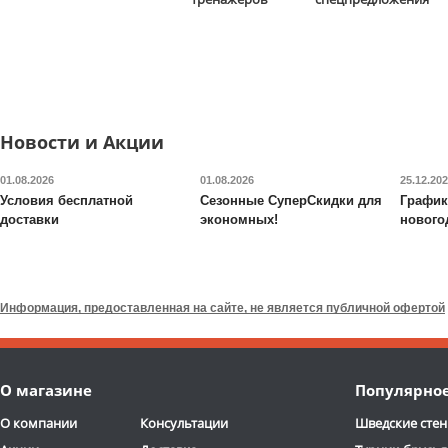
13 590
руб.
5 290
руб.
Доставка:
БЕСПЛАТНО,
Доставка:
795 руб., 2-3
2-3 дня
дня
ОТЗЫВОВ: 2
ОТЗЫВОВ
Новости и Акции
01.08.2026
01.08.2026
25.12.20
Условия бесплатной
Сезонные СуперСкидки для
График
доставки
экономных!
нового
Валик для массажного
Будо-мат DFC
ППЭ-2020
стола DFC
TS-P1
Информация, предоставленная на сайте, не является публичной офертой
6 690
руб.
7 090
руб.
Доставка:
795 руб., 2-3
Доставка:
395 руб., 2-3
О магазине
Популярно
дня
дня
ОТЗЫВОВ: 13
О компании
Консультации
Шведские стен