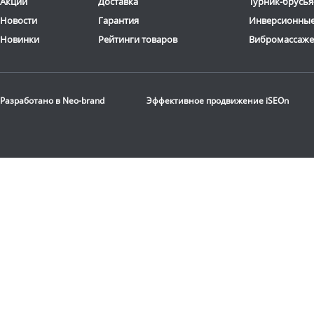
Акции
Доставка
Турник-брусья
Новости
Гарантия
Инверсионные
Новинки
Рейтинги товаров
Вибромассаж
Стационарная
баскетбольная стойка
Разработано в
Neo-brand
Эффективное продвижение
iSEOn
DFC
ING72G
116 190
руб.
Доставка:
БЕСПЛАТНО,
2-3 дня