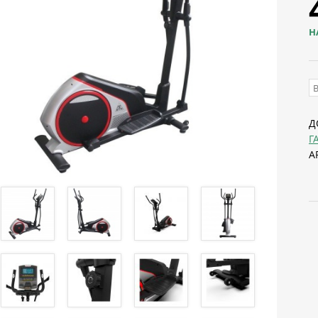
Н
Д
Г
А