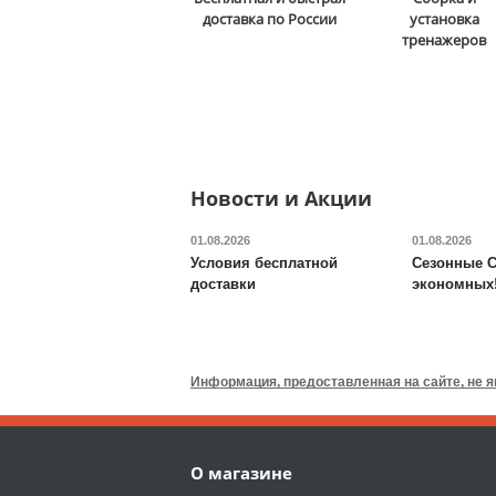
мм DFC
B-056-003
доставка по России
установка
тренажеров
5 290
руб.
Доставка:
795 руб., 2-3
дня
ОТЗЫВОВ: 2
Новости и Акции
01.08.2026
01.08.2026
Условия бесплатной
Сезонные С
доставки
экономных
Будо-мат DFC
ППЭ-2020
Информация, предоставленная на сайте, не 
7 090
руб.
Доставка:
395 руб., 2-3
О магазине
дня