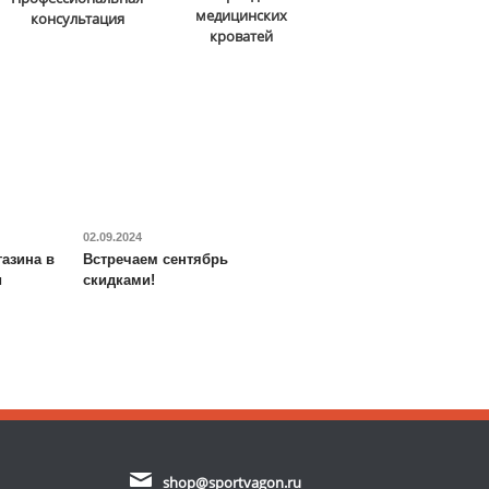
медицинских
консультация
кроватей
02.09.2024
азина в
Встречаем сентябрь
и
скидками!
shop@sportvagon.ru