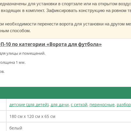
едназначены для установки в спортзале или на открытом возду
 входящих в комплект. Зафиксировать конструкцию на ровном т
ри необходимости перенести ворота для установки на другом мес
жным способом.
ОП-10 по категории «Ворота для футбола»
для улицы и помещений.
толщина 1 мм.
ов.
детские (для детей)
,
для дачи
,
с сеткой
,
переносные
,
разбо
180 см х 120 см х 65 см
белый