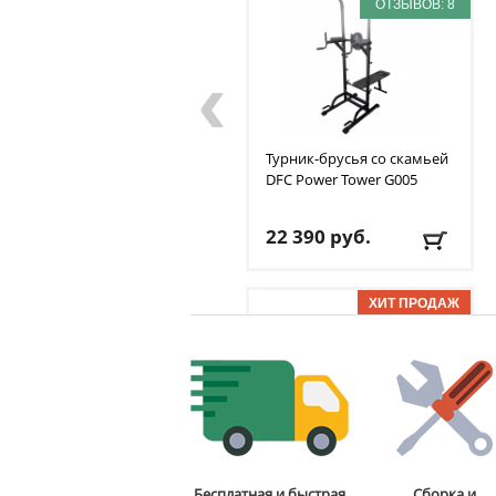
ОТЗЫВОВ: 8
‹
Турник-брусья со скамьей
DFC
Power Tower G005
22 390
руб.
Доставка:
БЕСПЛАТНО,
2-3 дня
ОТЗЫВОВ: 1
Бита для аэрохоккея 75
Бесплатная и быстрая
Сборка и