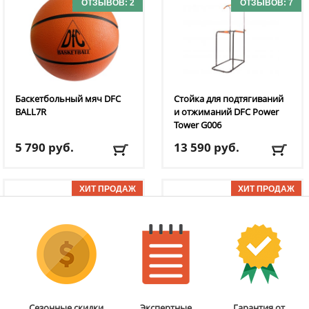
ОТЗЫВОВ: 2
ОТЗЫВОВ: 7
Баскетбольный мяч DFC
Стойка для подтягиваний
BALL7R
и отжиманий DFC
Power
Tower G006
5 790
руб.
13 590
руб.
Доставка:
795 руб., 2-3
Доставка:
БЕСПЛАТНО,
дня
2-3 дня
ОТЗЫВОВ: 11
ОТЗЫВОВ: 2
Мобильная
Валик для массажного
Сезонные скидки
Экспертные
Гарантия от